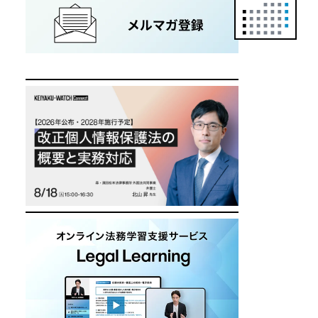
正
カ
レ
ン
ダ
ー
は
こ
ち
ら