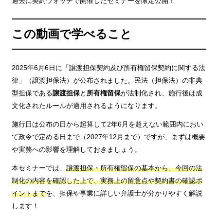
過去に契約ウォッチで開催したセミナーを限定公開！
この動画で学べること
2025年6月6日に「譲渡担保契約及び所有権留保契約に関する法
律」（譲渡担保法）が公布されました。民法（担保法）の非典
型担保である
譲渡担保
と
所有権留保
が法制化され、施行後は成
文化されたルールが適用されるようになります。
施行日は公布の日から起算して2年6月を超えない範囲内におい
て政令で定める日まで（2027年12月まで）ですが、まずは概要
や実務への影響を理解しておきましょう。
本セミナーでは、
譲渡担保・所有権留保の基本から、今回の法
制化の内容を確認した上で、実務上の留意点や契約書の確認ポ
イントまで
を、担保や事業に詳しい弁護士が分かりやすく解説
します！