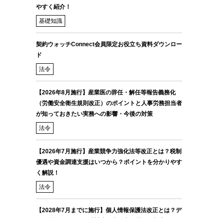
やすく紹介！
基礎知識
契約ウォッチConnect会員限定お役立ち資料ダウンロー
ド
法令
【2026年8月施行】産業医の辞任・解任等報告義務化
（労働安全衛生規則改正）のポイントと人事労務担当者
が知っておきたい実務への影響・今後の対策
法令
【2026年7月施行】産業競争力強化法等改正とは？税制
優遇や資金調達支援はいつから？ポイントを分かりやす
く解説！
法令
【2028年7月までに施行】個人情報保護法改正とは？デ