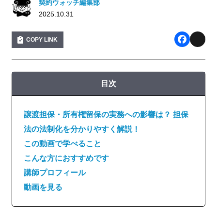
契約ウォッチ編集部
2025.10.31
COPY LINK
F
X
a
c
目次
e
b
譲渡担保・所有権留保の実務への影響は？ 担保
o
法の法制化を分かりやすく解説！
o
この動画で学べること
こんな方におすすめです
k
講師プロフィール
動画を見る