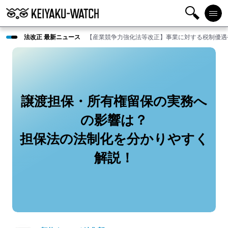
検
メニ
法改正 最新ニュース
【産業競争力強化法等改正】事業に対する税制優遇
索
ュー
譲渡担保・所有権留保の実務へ
の影響は？
担保法の法制化を分かりやすく
解説！