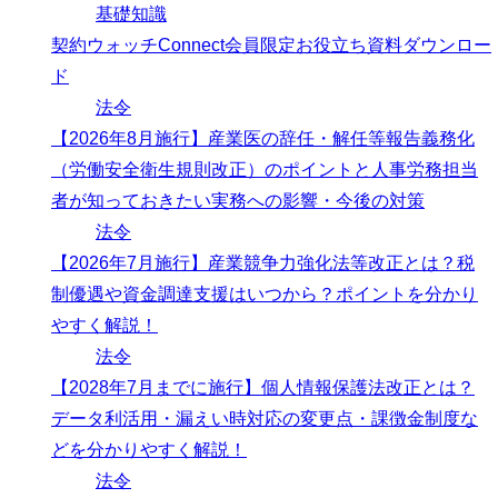
基礎知識
契約ウォッチConnect会員限定お役立ち資料ダウンロー
ド
法令
【2026年8月施行】産業医の辞任・解任等報告義務化
（労働安全衛生規則改正）のポイントと人事労務担当
者が知っておきたい実務への影響・今後の対策
法令
【2026年7月施行】産業競争力強化法等改正とは？税
制優遇や資金調達支援はいつから？ポイントを分かり
やすく解説！
法令
【2028年7月までに施行】個人情報保護法改正とは？
データ利活用・漏えい時対応の変更点・課徴金制度な
どを分かりやすく解説！
法令