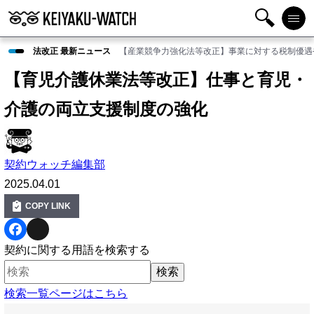
検
メニ
法改正 最新ニュース
【産業競争力強化法等改正】事業に対する税制優遇
索
ュー
【育児介護休業法等改正】仕事と育児・
介護の両立支援制度の強化
契約ウォッチ編集部
2025.04.01
COPY LINK
F
X
契約に関する用語を検索する
a
c
検索一覧ページはこちら