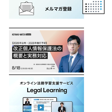
正
カ
レ
ン
ダ
ー
は
こ
ち
ら