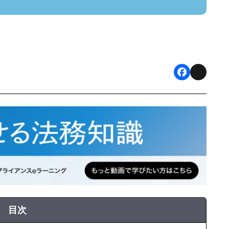
F
X
a
c
e
b
o
o
k
目次