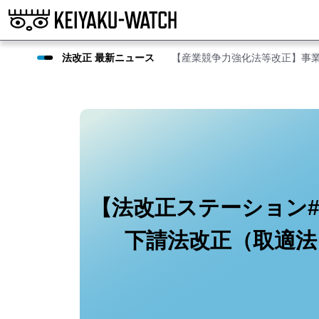
法改正 最新ニュース
【産業競争力強化法等改正】事
【法改正ステーション#3
下請法改正（取適法