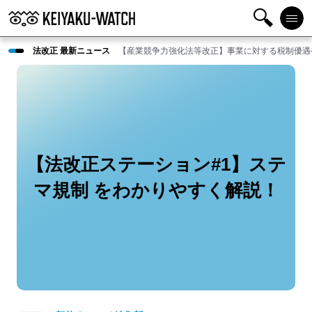
検
メニ
法改正 最新ニュース
【産業競争力強化法等改正】事業に対する税制優遇
索
ュー
【法改正ステーション#1】ステ
マ規制 をわかりやすく解説！