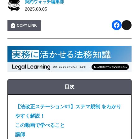
契約ウォッチ編集部
2025.08.05
COPY LINK
F
X
a
c
e
b
o
目次
o
k
【法改正ステーション#1】ステマ規制 をわかり
やすく解説！
この動画で学べること
講師