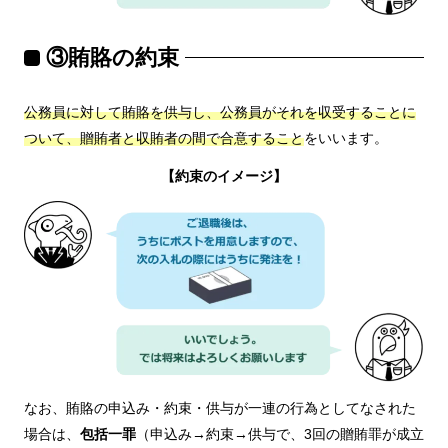
③賄賂の約束
公務員に対して賄賂を供与し、公務員がそれを収受することに
ついて、贈賄者と収賄者の間で合意すること
をいいます。
【約束のイメージ】
なお、賄賂の申込み・約束・供与が一連の行為としてなされた
場合は、
包括一罪
（申込み→約束→供与で、3回の贈賄罪が成立