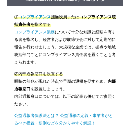
①
コンプライアンス
担当役員
または
コンプライアンス統
括責任者
を指名する
コンプライアンス業務
について十分な知識と経験を有す
る者を指名し、経営者および取締役会に対して定期的に
報告を行わせましょう。大規模な企業では、拠点や地域
統括部門ごとにコンプライアンス責任者を置くことも考
えられます。
②内部通報窓口を設置する
贈賄の前兆が現れた時点で早期の通報を促すため、
内部
通報窓口
を設置しましょう。
内部通報窓口については、以下の記事も併せてご参照く
ださい。
公益通報者保護法とは？ 公益通報の定義・事業者がと
るべき措置・罰則などを分かりやすく解説！