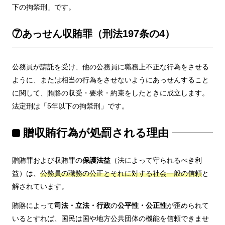
下の拘禁刑」です。
⑦あっせん収賄罪（刑法197条の4）
公務員が請託を受け、他の公務員に職務上不正な行為をさせる
ように、または相当の行為をさせないようにあっせんすること
に関して、賄賂の収受・要求・約束をしたときに成立します。
法定刑は「5年以下の拘禁刑」です。
贈収賄行為が処罰される理由
贈賄罪および収賄罪の
保護法益
（法によって守られるべき利
益）は、
公務員の職務の公正とそれに対する社会一般の信頼
と
解されています。
賄賂によって
司法・立法・行政
の
公平性・公正性
が歪められて
いるとすれば、国民は国や地方公共団体の機能を信頼できませ