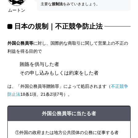
主要な
規制法
をみていきましょう。
ムートン
日本の規制｜不正競争防止法
外国公務員等
に対し、国際的な商取引に関して営業上の不正の
利益を得る目的で
賄賂を供与した者
その申し込みもしくは約束をした者
は、「外国公務員等贈賄罪」によって処罰されます（
不正競争
防止法
18条1項、21条2項7号）。
外国公務員等に当たる者
①外国の政府または地方公共団体の公務に従事する者