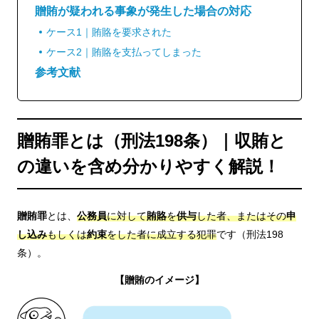
贈賄が疑われる事象が発生した場合の対応
ケース1｜賄賂を要求された
ケース2｜賄賂を支払ってしまった
参考文献
贈賄罪とは（刑法198条）｜収賄と
の違いを含め分かりやすく解説！
贈賄罪
とは、
公務員
に対して
賄賂
を
供与
した者、またはその
申
し込み
もしくは
約束
をした者に成立する犯罪
です（刑法198
条）。
【贈賄のイメージ】