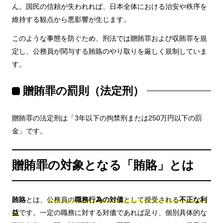
ん。国民の信頼が失われれば、日本全体における治安や秩序を
維持する観点から悪影響が生じます。
このような事態を防ぐため、刑法では贈賄罪および収賄罪を規
定し、公務員が関与する賄賂のやり取りを厳しく規制していま
す。
贈賄罪の罰則（法定刑）
贈賄罪の法定刑は「3年以下の拘禁刑または250万円以下の罰
金」です。
贈賄罪の対象となる「賄賂」とは
賄賂
とは、
公務員の
職務行為の対価
として授受される
不正な利
益
です。一定の職務に対する対価であれば足り、個別具体的な