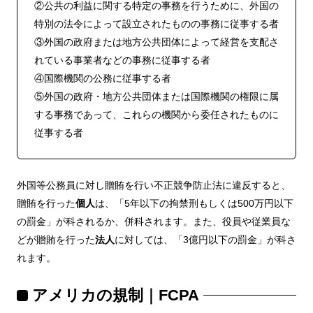
②公共の利益に関する特定の事務を行うために、外国の
特別の法令によって設立されたものの事務に従事する者
③外国の政府または地方公共団体によって経営を支配さ
れている事業者などの事務に従事する者
④国際機関の公務に従事する者
⑤外国の政府・地方公共団体または国際機関の権限に属
する事務であって、これらの機関から委任されたものに
従事する者
外国等公務員に対し贈賄を行い不正競争防止法に違反すると、
贈賄を行った
個人
は、「5年以下の拘禁刑もしくは500万円以下
の罰金」が科されるか、併科されます。また、役員や従業員な
どが贈賄を行った
法人
に対しては、「3億円以下の罰金」が科さ
れます。
アメリカの規制｜FCPA