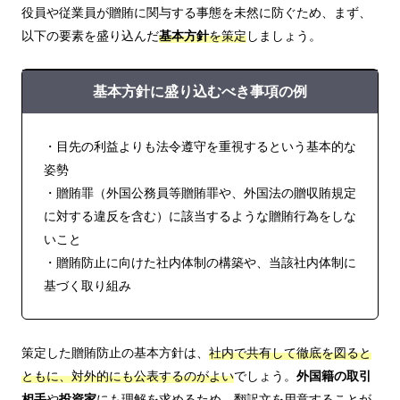
役員や従業員が贈賄に関与する事態を未然に防ぐため、まず、
以下の要素を盛り込んだ
基本方針
を策定
しましょう。
基本方針に盛り込むべき事項の例
・目先の利益よりも法令遵守を重視するという基本的な
姿勢
・贈賄罪（外国公務員等贈賄罪や、外国法の贈収賄規定
に対する違反を含む）に該当するような贈賄行為をしな
いこと
・贈賄防止に向けた社内体制の構築や、当該社内体制に
基づく取り組み
策定した贈賄防止の基本方針は、
社内で共有して徹底を図ると
ともに、対外的にも公表するのがよい
でしょう。
外国籍の取引
相手
や
投資家
にも理解を求めるため、翻訳文を用意することが