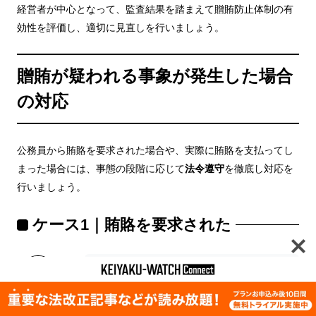
経営者が中心となって、監査結果を踏まえて贈賄防止体制の有
効性を評価し、適切に見直しを行いましょう。
贈賄が疑われる事象が発生した場合
の対応
公務員から賄賂を要求された場合や、実際に賄賂を支払ってし
まった場合には、事態の段階に応じて
法令遵守
を徹底し対応を
行いましょう。
ケース1｜賄賂を要求された
賄賂を要求されたものの、まだ支払ってはいない段
階では、
断固として賄賂の支払いを
拒否
しましょ
う。
ムートン