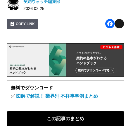
契約ウォッチ編集部
2026.02.25
COPY LINK
F
X
a
c
e
b
o
o
無料でダウンロード
k
✅
図解で解説！ 業界別 不祥事事例まとめ
この記事のまとめ