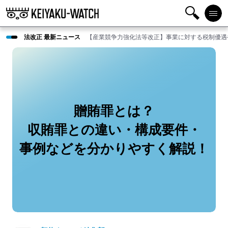
検
メニ
法改正 最新ニュース
【産業競争力強化法等改正】事業に対する税制優遇
索
ュー
贈賄罪とは？
収賄罪との違い・構成要件・
事例などを分かりやすく解説！