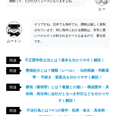
贈賄って、たびたびニュースになりますよね。
ヒー
そうですね。日本でも海外でも、贈賄は厳しく規制
されています。特に海外における贈賄は、非常に重
いペナルティが科されるケースもあるので、要注意
ムートン
です。
不正競争防止法とは？基本を分かりやすく解説！
関連
懲戒処分とは？種類（レベル）・法的根拠・判断基
関連
準・ 手続き・留意点を分かりやすく解説！
横領（横領罪）とは？着服との違い・構成要件・具
関連
体例・発生時に会社がとるべき対応などを分かりや
すく解説！
不法行為とは？4つの要件・効果・条文・具体例・
関連