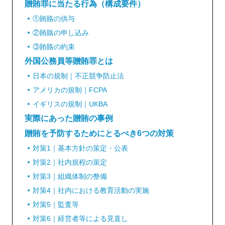
贈賄罪に当たる行為（構成要件）
①賄賂の供与
②賄賂の申し込み
③賄賂の約束
外国公務員等贈賄罪とは
日本の規制｜不正競争防止法
アメリカの規制｜FCPA
イギリスの規制｜UKBA
実際にあった贈賄の事例
贈賄を予防するためにとるべき6つの対策
対策1｜基本方針の策定・公表
対策2｜社内規程の策定
対策3｜組織体制の整備
対策4｜社内における教育活動の実施
対策5｜監査等
対策6｜経営者等による見直し