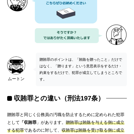
贈賄罪のポイントは、「賄賂を贈ったこと」だけで
はなく、「贈ります」という意思表示をするだけ・
約束をするだけで、犯罪が成立してしまうところで
ムートン
す。
収賄罪との違い（刑法197条）
贈賄罪と同じく公務員の汚職を防止するために定められた犯罪
として
「収賄罪
」があります。
贈賄罪は賄賂を与える側に成立
する犯罪
であるのに対して、
収賄罪は賄賂を受け取る側に成立