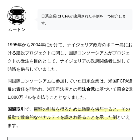
日系企業にFCPAが適用された事例を一つ紹介しま
す。
ムートン
1995年から2004年にかけて、ナイジェリア政府のボニー島にお
ける建設プロジェクトに関し、国際コンソーシアムがプロジェ
クトの受注を目的として、ナイジェリアの政府関係者に対して
賄賂を供与していました。
同国際コンソーシアムに参加していた日系企業は、米国FCPA違
反の責任を問われ、米国司法省との
司法合意
に基づいて罰金2億
1,880万ドルを支払うこととなりました。
国際取引
で、
巨額の利益を得るために賄賂を供与すると、その
反動で致命的なペナルティを課され得ることを示した例
といえ
ます。