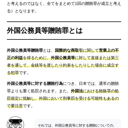
と考えるのではなく、全てをまとめて1回の贈賄罪が成立と考え
る）となります。
外国公務員等贈賄罪とは
外国公務員等贈賄罪
とは、
国際的な商取引
に関して
営業上の不
正の利益
を得るために、
外国公務員等
に対して直接または第三
者を通して、金銭等を渡したり約束をしたりした場合に成立す
る犯罪
です。
外国公務員等に対する贈賄行為
につき、日本では、通常の贈賄
罪よりも重く処罰されます。また、
外国法
における賄賂罪の処
罰規定に抵触し、外国において刑事罰を受ける可能性もあるの
で要注意
です。
それでは、外国公務員等に対する贈賄についての、