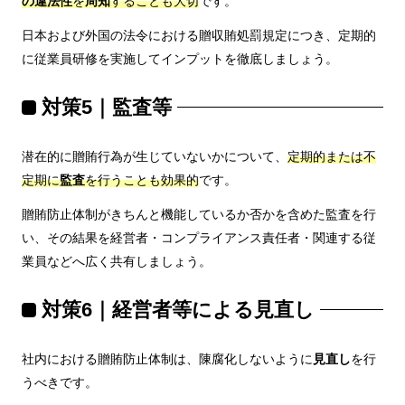
の違法性
を
周知
することも大切
です。
日本および外国の法令における贈収賄処罰規定につき、定期的
に従業員研修を実施してインプットを徹底しましょう。
対策5｜監査等
潜在的に贈賄行為が生じていないかについて、
定期的または不
定期に
監査
を行うことも効果的
です。
贈賄防止体制がきちんと機能しているか否かを含めた監査を行
い、その結果を経営者・コンプライアンス責任者・関連する従
業員などへ広く共有しましょう。
対策6｜経営者等による見直し
社内における贈賄防止体制は、陳腐化しないように
見直し
を行
うべきです。