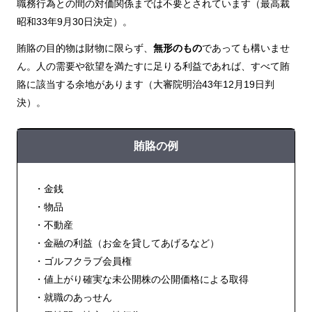
職務行為との間の対価関係までは不要とされています（最高裁
昭和33年9月30日決定）。
賄賂の目的物は財物に限らず、
無形のもの
であっても構いませ
ん。人の需要や欲望を満たすに足りる利益であれば、すべて賄
賂に該当する余地があります（大審院明治43年12月19日判
決）。
賄賂の例
・金銭
・物品
・不動産
・金融の利益（お金を貸してあげるなど）
・ゴルフクラブ会員権
・値上がり確実な未公開株の公開価格による取得
・就職のあっせん