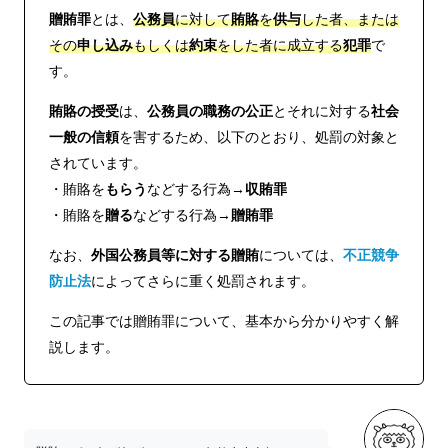
贈賄罪
とは、
公務員
に対して
賄賂
を
供与
した者、または
その
申し込み
もしくは
約束
をした者に成立する
犯罪
で
す。
賄賂の授受
は、
公務員の職務の公正
とそれに対する
社会
一般の信頼
を害するため、以下のとおり、処罰の対象と
されています。
・賄賂を
もらう
などする行為→
収賄罪
・賄賂を
贈る
などする行為→
贈賄罪
なお、
外国公務員等に対する贈賄
については、
不正競争
防止法
によってさらに重く処罰されます。
この記事では贈賄罪について、基本から分かりやすく解
説します。