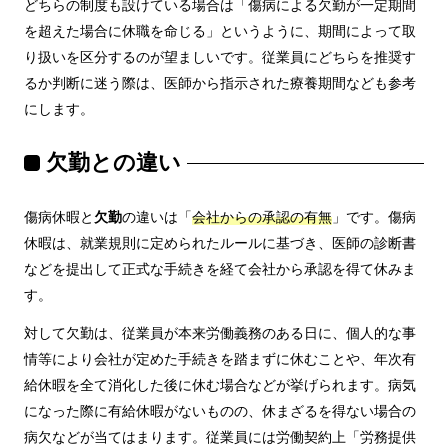
どちらの制度も設けている場合は「傷病による欠勤が一定期間
を超えた場合に休職を命じる」というように、期間によって取
り扱いを区分するのが望ましいです。従業員にどちらを推奨す
るか判断に迷う際は、医師から指示された療養期間なども参考
にします。
欠勤との違い
傷病休暇と
欠勤
の違いは「
会社からの承認の有無
」です。傷病
休暇は、就業規則に定められたルールに基づき、医師の診断書
などを提出して正式な手続きを経て会社から承認を得て休みま
す。
対して欠勤は、従業員が本来労働義務のある日に、個人的な事
情等により会社が定めた手続きを踏まずに休むことや、年次有
給休暇を全て消化した後に休む場合などが挙げられます。病気
になった際に有給休暇がないものの、休まざるを得ない場合の
病欠などが当てはまります。従業員には労働契約上「労務提供