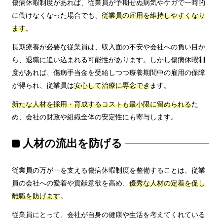
傷病休暇制度があれば、従業員が予期せぬ病気やケガで一時的
に働けなくなった場合でも、
従業員の雇用を維持しやすくなり
ます
。
長期療養が必要な従業員は、収入面の不安や会社への負い目か
ら、退職に追い込まれる可能性があります。しかし傷病休暇制
度があれば、傷病手当金を受給しつつ療養期間中の雇用の保障
が得られ、従業員は
安心して治療に専念でき
ます。
新たな人材を採用・育成するコストも最小限に留められる
た
め、会社の財政や組織全体の安定性にも寄与します。
人材の流出を防げる
従業員の万が一を支える傷病休暇制度を整備することは、従業
員の会社への愛着や貢献意欲を高め、
優秀な人材の定着を促し
離職を防げます
。
従業員にとって、会社が自身の健康や生活を考えてくれている