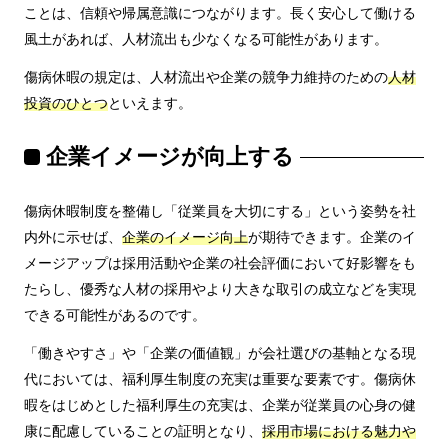
ことは、信頼や帰属意識につながります。長く安心して働ける
風土があれば、人材流出も少なくなる可能性があります。
傷病休暇の規定は、人材流出や企業の競争力維持のための
人材
投資のひとつ
といえます。
企業イメージが向上する
傷病休暇制度を整備し「従業員を大切にする」という姿勢を社
内外に示せば、
企業のイメージ向上
が期待できます。企業のイ
メージアップは採用活動や企業の社会評価において好影響をも
たらし、優秀な人材の採用やより大きな取引の成立などを実現
できる可能性があるのです。
「働きやすさ」や「企業の価値観」が会社選びの基軸となる現
代においては、福利厚生制度の充実は重要な要素です。傷病休
暇をはじめとした福利厚生の充実は、企業が従業員の心身の健
康に配慮していることの証明となり、
採用市場における魅力や