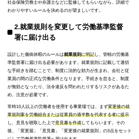
社会保険労務士や弁護士などに監修してもらいながら、詳細で
わかりやすいルールを決めるのが望ましいです。
2.就業規則を変更して労働基準監督
署に届け出る
設計した傷病休暇のルールは
就業規則
に明記
し、管轄の労働基
準監督署に届け出る必要があります。就業規則に記載して適切
な手続きを踏むことで、制度に法的な効力が生まれ、会社と従
業員の間の正式な労働条件となります。手続きを怠ると、制度
が無効となったり、法令違反を問われたりするリスクがあるた
め、注意が必要です。
常時10人以上の労働者を使用する事業場では、まず
変更後の就
業規則案を労働組合または従業員の過半数を代表する者に提示
し、意見を聴取した上で
意見書を作成
してもらいます。その
後、「変更届」「意見書」「変更後の就業規則」の3点をセット
にして労働基準監督署へ届け出ます。