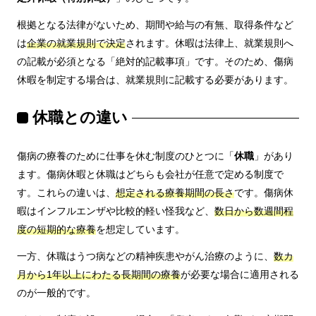
根拠となる法律がないため、期間や給与の有無、取得条件など
は
企業の就業規則で決定
されます。休暇は法律上、就業規則へ
の記載が必須となる「絶対的記載事項」です。そのため、傷病
休暇を制定する場合は、就業規則に記載する必要があります。
休職との違い
傷病の療養のために仕事を休む制度のひとつに「
休職
」があり
ます。傷病休暇と休職はどちらも会社が任意で定める制度で
す。これらの違いは、
想定される療養期間の長さ
です。傷病休
暇はインフルエンザや比較的軽い怪我など、
数日から数週間程
度の短期的な療養
を想定しています。
一方、休職はうつ病などの精神疾患やがん治療のように、
数カ
月から1年以上にわたる長期間の療養
が必要な場合に適用される
のが一般的です。