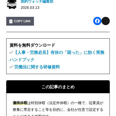
契約ウォッチ編集部
2026.03.13
COPY LINK
F
X
a
c
資料を無料ダウンロード
e
✅
【人事・労務必
見】有休の「困った」に効く実務
ハンドブック
b
✅
労働法に関する研修資料
o
o
k
この記事のまとめ
傷病休暇
は特別休暇（法定外休暇）の一種で、従業員が
療養に専念すること等を目的に、会社が任意で設定する