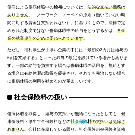
傷病による傷病休暇中の
給与
については、
法的な支払い義務は
ありません
。「ノーワーク・ノーペイの原則（働いていない時
間に対する賃金は支払われない）」に基づくもので、法律で定
められた制度ではない傷病休暇中の給与をどうするかは、
各企
業の就業規則の定めに委ねられています
。
ただし、福利厚生が手厚い企業の中には「最初の3カ月は給与の
6割を支給する」といった独自の規定を設けている場合もありま
す。一部の給与を負担する場合は傷病休暇の活用を、無給とす
る場合は有給休暇の取得を優先させ、それでも完治しない場合
に傷病休暇の利用を勧めるのが望ましいです。
社会保険料の扱い
傷病休暇を取得し、給与の支払いが無給になったとしても、健
康保険料・厚生年金保険料などの
社会保険
料
の支払いは免除さ
れません
。会社に在籍している限り、社会保険の被保険者資格