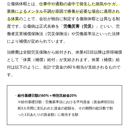
公傷病休暇とは、
仕事中や通勤の途中で発生した病気やケガ、
業務によるメンタル不調が原因で療養が必要な場合に適用され
る休業
のことで、会社が独自に制定する傷病休暇とは異なる制
度です。公傷病は正式名称を「
労働災害（労災）
」といい、労
働者災害補償保険法（労災保険法）や労働基準法といった法律
により補償が定められています。
治療費は全額労災保険から給付され、休業4日目以降は所得補償
として「休業（補償）給付」が支給されます。休業（補償）給
付は以下のように、合計で賃金の80％相当が支給されるもので
す。
給付基礎日額の60%＋特別支給金20%
※給付基礎日額：労働基準法における平均賃金（賃金締切日以
前3カ月間に支払われた賃金の総額を、その期間の総日数で割
った1日あたりの賃金額）に相当する額