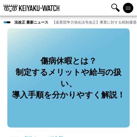
検
メニ
法改正 最新ニュース
【産業競争力強化法等改正】事業に対する税制優遇
索
ュー
傷病休暇とは？
制定するメリットや給与の扱
い、
導入手順を分かりやすく解説！