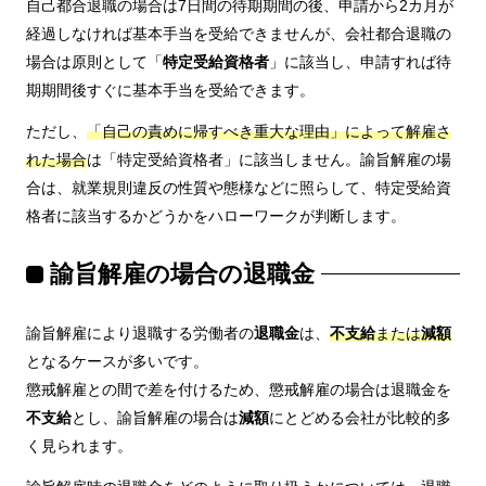
自己都合退職の場合は7日間の待期期間の後、申請から2カ月が
経過しなければ基本手当を受給できませんが、会社都合退職の
場合は原則として「
特定受給資格者
」に該当し、申請すれば待
期期間後すぐに基本手当を受給できます。
ただし、
「自己の責めに帰すべき重大な理由」によって解雇さ
れた場合
は「特定受給資格者」に該当しません。諭旨解雇の場
合は、就業規則違反の性質や態様などに照らして、特定受給資
格者に該当するかどうかをハローワークが判断します。
諭旨解雇の場合の退職金
諭旨解雇により退職する労働者の
退職金
は、
不支給
または
減額
となるケースが多いです。
懲戒解雇との間で差を付けるため、懲戒解雇の場合は退職金を
不支給
とし、諭旨解雇の場合は
減額
にとどめる会社が比較的多
く見られます。