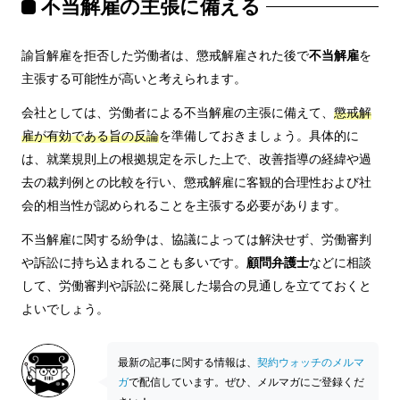
不当解雇の主張に備える
諭旨解雇を拒否した労働者は、懲戒解雇された後で
不当解雇
を
主張する可能性が高いと考えられます。
会社としては、労働者による不当解雇の主張に備えて、
懲戒解
雇が有効である旨の反論
を準備しておきましょう。具体的に
は、就業規則上の根拠規定を示した上で、改善指導の経緯や過
去の裁判例との比較を行い、懲戒解雇に客観的合理性および社
会的相当性が認められることを主張する必要があります。
不当解雇に関する紛争は、協議によっては解決せず、労働審判
や訴訟に持ち込まれることも多いです。
顧問弁護士
などに相談
して、労働審判や訴訟に発展した場合の見通しを立てておくと
よいでしょう。
最新の記事に関する情報は、
契約ウォッチのメルマ
ガ
で配信しています。ぜひ、メルマガにご登録くだ