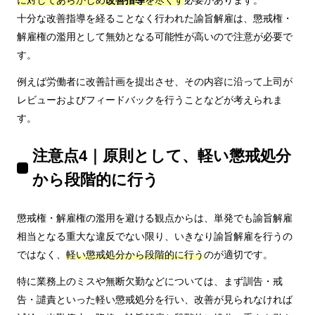
十分な改善指導を経ることなく行われた諭旨解雇は、懲戒権・
解雇権の濫用として無効となる可能性が高いので注意が必要で
す。
例えば労働者に改善計画を提出させ、その内容に沿って上司が
レビューおよびフィードバックを行うことなどが考えられま
す。
注意点4｜原則として、軽い懲戒処分
から段階的に行う
懲戒権・解雇権の濫用を避ける観点からは、単発でも諭旨解雇
相当となる重大な違反でない限り、いきなり諭旨解雇を行うの
ではなく、
軽い懲戒処分から段階的に行う
のが適切です。
特に業務上のミスや無断欠勤などについては、まず訓告・戒
告・譴責といった軽い懲戒処分を行い、改善が見られなければ