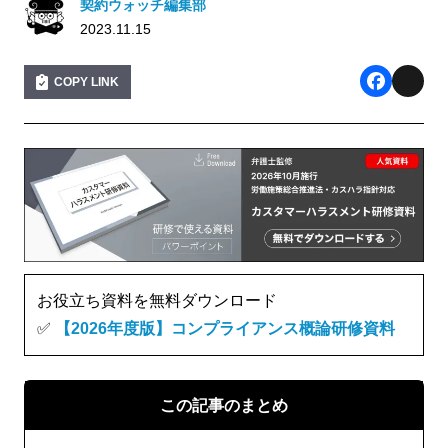
契約ウォッチ編集部
2023.11.15
COPY LINK
F
X
a
c
e
b
o
o
お役立ち資料を無料ダウンロード
k
✅
【2026年度版】コンプライアンス概論研修資料
この記事のまとめ