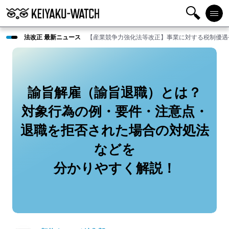
検
メニ
法改正 最新ニュース
【産業競争力強化法等改正】事業に対する税制優遇
索
ュー
諭旨解雇（諭旨退職）とは？
対象行為の例・要件・注意点・
退職を拒否された場合の対処法
などを
分かりやすく解説！