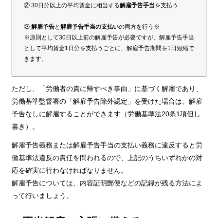
② 30日分以上の平均賃金に相当する
解雇予告手当
を支払う
③
解雇予告
と
解雇予告手当の支払い
の両方を行う※
※原則として30日以上前の解雇予告が必要ですが、解雇予告手当
として平均賃金1日分を支払うごとに、解雇予告期間を1日短縮で
きます。
ただし、「労働者の責に帰すべき事由」に基づく解雇であり、
労働基準監督署の「解雇予告除外認定」を受けた場合は、解雇
予告なしに解雇することができます（労働基準法20条1項但し
書き）。
解雇予告義務または解雇予告手当の支払い義務に違反すると労
働基準法違反の責任を問われるので、上記のうちいずれかの対
応を確実に行わなければなりません。
解雇予告については、内容証明郵便などの記録が残る方法によ
って行いましょう。