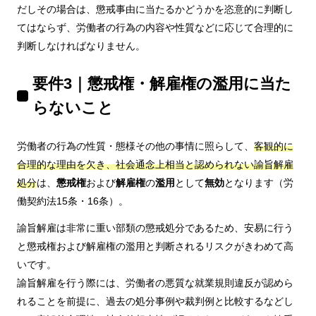
だしその場合は、懲戒事由に当たるかどうかを恣意的に判断し
てはならず、労働者の行為の内容や性質などに応じて合理的に
判断しなければなりません。
要件3｜懲戒権・解雇権の濫用に当た
らないこと
労働者の行為の性質・態様その他の事情に照らして、
客観的に
合理的な理由を欠き、社会通念上相当と認められない諭旨解雇
処分
は、
懲戒権
および
解雇権
の
濫用
として
無効
となります（労
働契約法15条・16条）。
諭旨解雇は非常に重い部類の懲戒処分であるため、安易に行う
と懲戒権および解雇権の濫用と判断されるリスクがきわめて高
いです。
諭旨解雇を行う際には、労働者の悪質な就業規則違反が認めら
れることを前提に、過去の処分事例や裁判例と比較するなどし