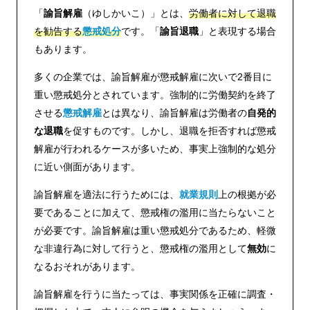
「
諭旨解雇
（ゆしかいこ）」とは、
労働者に対して退職
を勧告する
懲戒処分
です。「
諭旨退職
」と表現する場合
もあります。
多くの企業では、諭旨解雇が懲戒解雇に次いで2番目に
重い懲戒処分とされています。強制的に労働契約を終了
させる
懲戒解雇
とは異なり、諭旨解雇は労働者の
自発的
な退職
を促すものです。しかし、退職を拒否すれば懲戒
解雇が行われるケースが多いため、事実上強制的な処分
に近い側面があります。
諭旨解雇を適法に行うためには、
就業規則
上の根拠が必
要であることに加えて、懲戒権の濫用に当たらないこと
が必要です。諭旨解雇は重い懲戒処分であるため、軽微
な非違行為に対して行うと、懲戒権の濫用として
無効
に
なるおそれがあります。
諭旨解雇を行うに当たっては、事実関係を正確に調査・