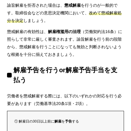
諭旨解雇を拒否された場合は、
懲戒解雇
を行うのが一般的で
す。取締役会などの意思決定機関において、
改めて懲戒解雇処
分を決定
しましょう。
懲戒解雇の有効性は、
解雇権濫用の法理
（労働契約法16条）に
照らして非常に厳しく審査されます。諭旨解雇を行う前の段階
から、懲戒解雇を行うことになっても無効と判断されないよう
な根拠を十分に揃えておきましょう。
解雇予告を行うor解雇予告手当を支
払う
労働者を懲戒解雇する際には、以下のいずれかの対応を行う必
要があります（労働基準法20条1項・2項）。
① 解雇日の30日以上前に
解雇
を
予告
する