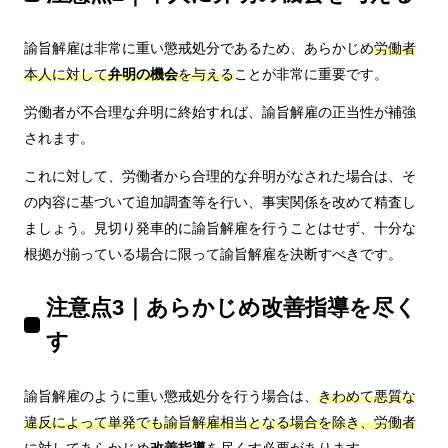
諭旨解雇は非常に重い懲戒処分であるため、あらかじめ
労働者
本人に対して
弁明の機会
を与える
ことが非常に重要です。
労働者が不合理な弁明に終始すれば、諭旨解雇の正当性が補強
されます。
これに対して、労働者から合理的な弁明がなされた場合は、そ
の内容に基づいて追加調査等を行い、事実関係を改めて精査し
ましょう。見切り発車的に諭旨解雇を行うことはせず、十分な
根拠が揃っている場合に限って諭旨解雇を決断すべきです。
注意点3｜あらかじめ改善指導を尽く
す
諭旨解雇のように重い懲戒処分を行う場合は、
きわめて悪質な
違反によって単発でも諭旨解雇相当となる場合を除き、労働者
に対してあらかじめ
改善指導
を尽くす
必要があります。