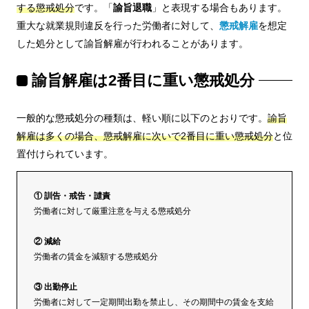
する懲戒処分
です。「
諭旨退職
」と表現する場合もあります。
重大な就業規則違反を行った労働者に対して、
懲戒解雇
を想定
した処分として諭旨解雇が行われることがあります。
諭旨解雇は2番目に重い懲戒処分
一般的な懲戒処分の種類は、軽い順に以下のとおりです。
諭旨
解雇は多くの場合、懲戒解雇に次いで2番目に重い懲戒処分
と位
置付けられています。
① 訓告・戒告・譴責
労働者に対して厳重注意を与える懲戒処分
② 減給
労働者の賃金を減額する懲戒処分
③ 出勤停止
労働者に対して一定期間出勤を禁止し、その期間中の賃金を支給