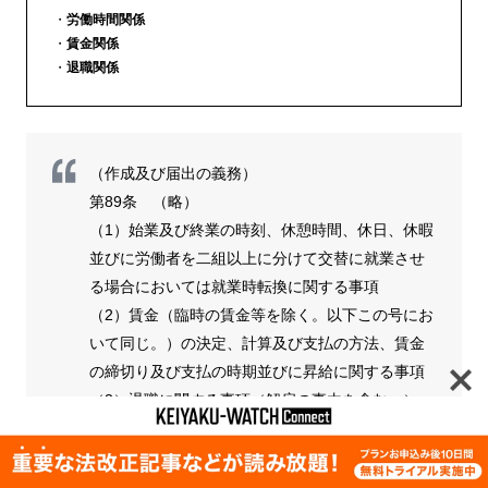
労働時間関係
賃金関係
退職関係
（作成及び届出の義務）
第89条 （略）
（1）始業及び終業の時刻、休憩時間、休日、休暇
並びに労働者を二組以上に分けて交替に就業させ
る場合においては就業時転換に関する事項
（2）賃金（臨時の賃金等を除く。以下この号にお
いて同じ。）の決定、計算及び支払の方法、賃金
の締切り及び支払の時期並びに昇給に関する事項
（3）退職に関する事項（解雇の事由を含む。）
（3の2）～（10） (略）
「労働基準法」– e-Gov法令検索 – 電子政府の総合窓口e-Gov イーガ