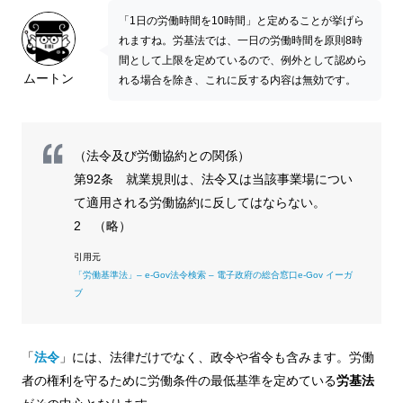
「1日の労働時間を10時間」と定めることが挙げら
れますね。労基法では、一日の労働時間を原則8時
間として上限を定めているので、例外として認めら
ムートン
れる場合を除き、これに反する内容は無効です。
（法令及び労働協約との関係）
第92条 就業規則は、法令又は当該事業場につい
て適用される労働協約に反してはならない。
2 （略）
「労働基準法」– e-Gov法令検索 – 電子政府の総合窓口e-Gov イーガ
ブ
「
法令
」には、法律だけでなく、政令や省令も含みます。労働
者の権利を守るために労働条件の最低基準を定めている
労基法