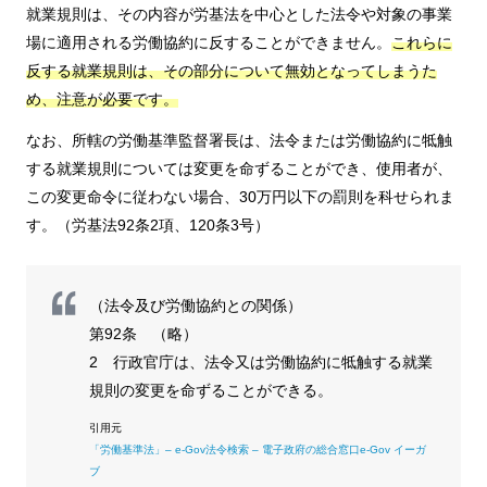
就業規則は、その内容が労基法を中心とした法令や対象の事業
場に適用される労働協約に反することができません。
これらに
反する就業規則は、その部分について無効となってしまうた
め、注意が必要です。
なお、所轄の労働基準監督署長は、法令または労働協約に牴触
する就業規則については変更を命ずることができ、使用者が、
この変更命令に従わない場合、30万円以下の罰則を科せられま
す。（労基法92条2項、120条3号）
（法令及び労働協約との関係）
第92条 （略）
2 行政官庁は、法令又は労働協約に牴触する就業
規則の変更を命ずることができる。
「労働基準法」– e-Gov法令検索 – 電子政府の総合窓口e-Gov イーガ
ブ