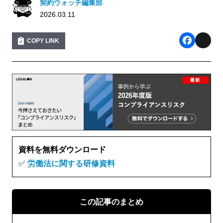
契約ウォッチ編集部
2026.03.11
COPY LINK
F
X
a
c
e
b
o
o
資料を無料ダウンロード
k
✅
労働法に関する研修資料
この記事のまとめ