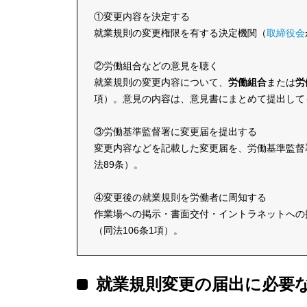
①変更内容を決定する
就業規則の変更権限を有する決定機関（
取締役会
②労働組合などの意見を聴く
就業規則の変更内容について、
労働組合
または
労
項）。意見の内容は、意見書にまとめて提出して
③労働基準監督署に変更届を提出する
変更内容などを記載した変更届を、労働基準監督
法89条）。
④変更後の就業規則を労働者に周知する
作業場への掲示・書面交付・イントラネットへの
（同法106条1項）。
就業規則変更の届出に必要