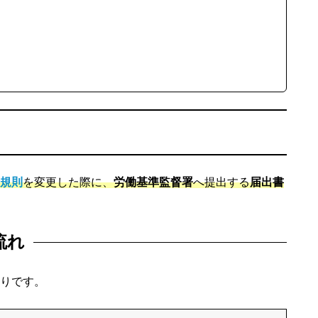
規則
を変更した際に、
労働基準監督署
へ提出する
届出書
流れ
りです。