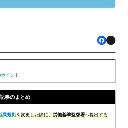
F
X
a
c
e
のポイント
b
o
記事のまとめ
o
k
就業規則
を変更した際に、
労働基準監督署
へ提出する