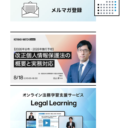
正
カ
レ
ン
ダ
ー
は
こ
ち
ら