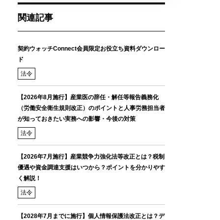
関連記事
契約ウォッチConnect会員限定お役立ち資料ダウンロー
ド
法令
【2026年8月施行】産業医の辞任・解任等報告義務化
（労働安全衛生規則改正）のポイントと人事労務担当者
が知っておきたい実務への影響・今後の対策
法令
【2026年7月施行】産業競争力強化法等改正とは？税制
優遇や資金調達支援はいつから？ポイントを分かりやす
く解説！
法令
【2028年7月までに施行】個人情報保護法改正とは？デ