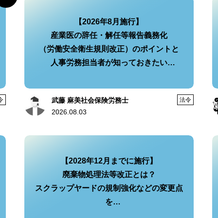
【2026年8月施行】
産業医の辞任・解任等報告義務化
（労働安全衛生規則改正）のポイントと
人事労務担当者が知っておきたい
実務への影響・今後の対策
令
武藤 麻美社会保険労務士
法令
2026.08.03
【2028年12月までに施行】
廃棄物処理法等改正とは？
スクラップヤードの規制強化などの変更点
を
分かりやすく解説！