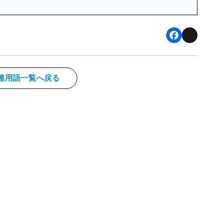
F
X
a
c
連用語一覧へ戻る
e
b
o
o
k