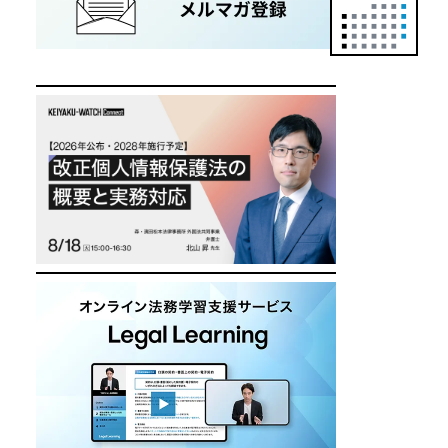
正
カ
レ
ン
ダ
ー
は
こ
ち
ら