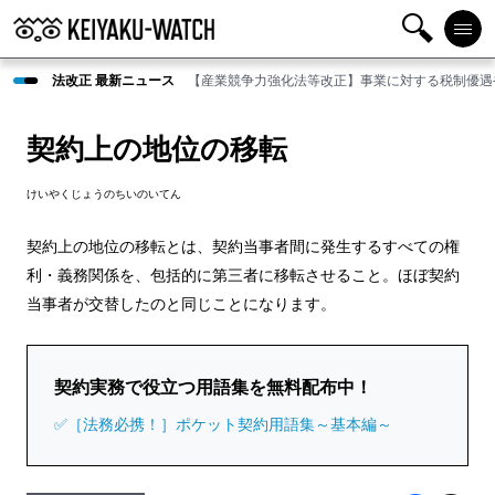
検
メニ
法改正 最新ニュース
【産業競争力強化法等改正】事業に対する税制優遇
索
ュー
契約上の地位の移転
けいやくじょうのちいのいてん
契約上の地位の移転とは、契約当事者間に発生するすべての権
利・義務関係を、包括的に第三者に移転させること。ほぼ契約
当事者が交替したのと同じことになります。
契約実務で役立つ用語集を無料配布中！
✅［法務必携！］ポケット契約用語集～基本編～