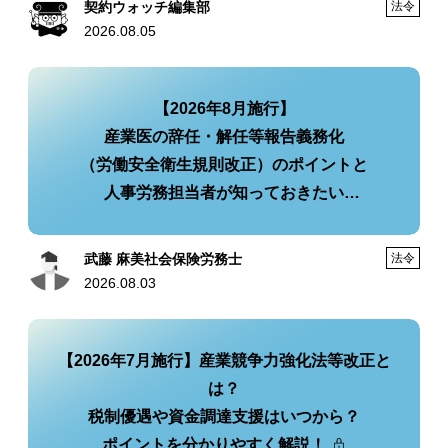
契約ウォッチ編集部
法令
2026.08.05
【2026年8月施行】
産業医の辞任・解任等報告義務化
（労働安全衛生規則改正）のポイントと
人事労務担当者が知っておきたい
実務への影響・今後の対策
武藤 麻美社会保険労務士
法令
2026.08.03
【2026年7月施行】産業競争力強化法等改正と
は？
税制優遇や資金調達支援はいつから？
ポイントを分かりやすく解説！