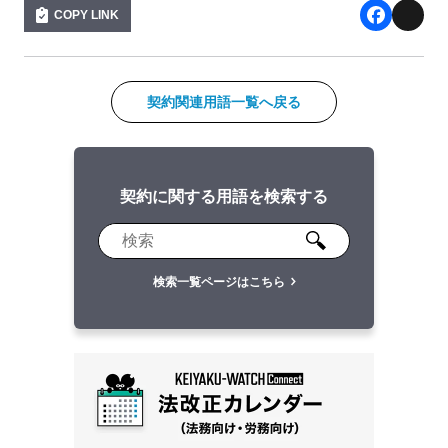
COPY LINK
F
X
a
c
契約関連用語一覧へ戻る
e
b
契約に関する用語を検索する
o
o
k
検索一覧ページはこちら