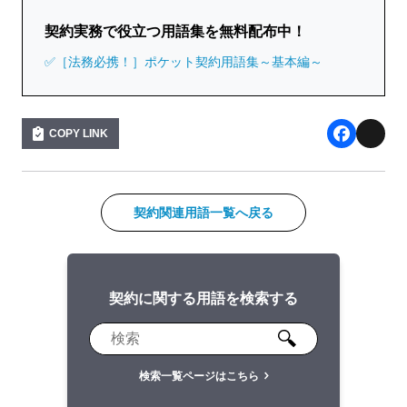
契約実務で役立つ用語集を無料配布中！
✅［法務必携！］ポケット契約用語集～基本編～
COPY LINK
F
X
a
c
契約関連用語一覧へ戻る
e
b
契約に関する用語を検索する
o
o
k
検索一覧ページはこちら