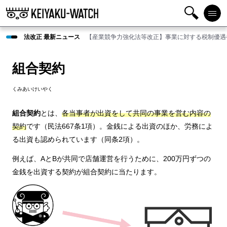
検
メニ
法改正 最新ニュース
【産業競争力強化法等改正】事業に対する税制優遇
索
ュー
組合契約
くみあいけいやく
組合契約
とは、
各当事者が出資をして共同の事業を営む内容の
契約
です（民法667条1項）。金銭による出資のほか、労務によ
る出資も認められています（同条2項）。
例えば、AとBが共同で店舗運営を行うために、200万円ずつの
金銭を出資する契約が組合契約に当たります。