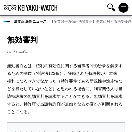
検
メニ
法改正 最新ニュース
【産業競争力強化法等改正】事業に対する税制優遇
索
ュー
無効審判
むこうしんぱん
無効審判とは、権利の有効性に関する当事者間の紛争を解決す
るための制度（特許法123条）。登録された特許権が、本来、
権利になるべきでなかった（特許要件である新規性や進歩性な
どを満たしていないなど）と思われる場合に、利害関係人は当
該特許権の無効審判を請求することができる。無効審判を請求
すると、特許庁で当該特許権が無効となるか否かが判断される
ことになる。