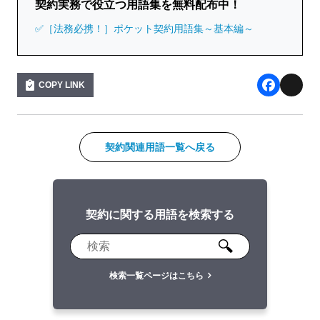
契約実務で役立つ用語集を無料配布中！
✅［法務必携！］ポケット契約用語集～基本編～
COPY LINK
F
X
a
c
契約関連用語一覧へ戻る
e
b
契約に関する用語を検索する
o
o
k
検索一覧ページはこちら