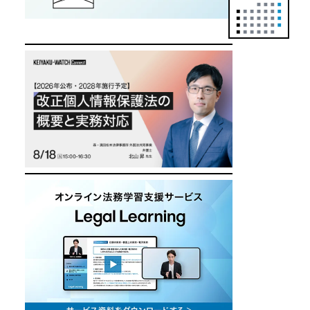
正
カ
レ
ン
ダ
ー
は
こ
ち
ら