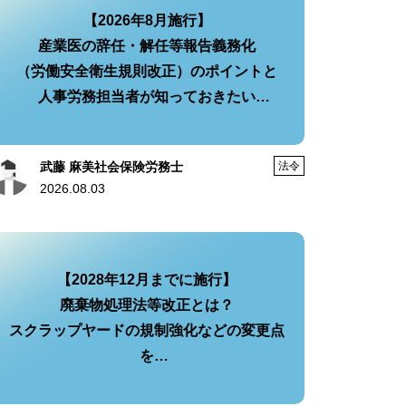
【2026年8月施行】
産業医の辞任・解任等報告義務化
（労働安全衛生規則改正）のポイントと
人事労務担当者が知っておきたい
実務への影響・今後の対策
武藤 麻美社会保険労務士
法令
2026.08.03
【2028年12月までに施行】
廃棄物処理法等改正とは？
スクラップヤードの規制強化などの変更点
を
分かりやすく解説！