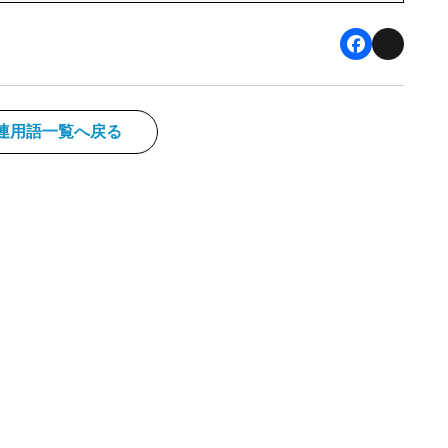
F
X
a
c
連用語一覧へ戻る
e
b
o
o
k