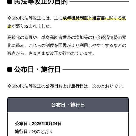
民法等改正の目的
今回の民法等改正には、主に
成年後見制度
と
遺言書
に関する変
更
が盛り込まれました。
高齢化の進展や、単身高齢者世帯の増加等の社会経済情勢の変
化に鑑み、これらの制度を国民がより利用しやすくするなどの
観点から、さまざまな改正が行われています。
公布日・施行日
今回の民法等改正の
公布日
および
施行日
は、次のとおりです。
公布日・施行日
公布日：2026年6月24日
施行日
：次のとおり