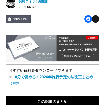
契約ウォッチ編集部
2026.06.30
COPY LINK
F
X
a
c
e
b
o
o
おすすめ資料をダウンロードできます
k
✅
10分で読める！2026年施行予定の法改正まとめ
【無料】
この記事のまとめ