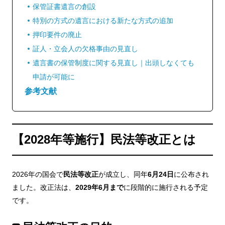
保管証書遺言の創設
特別の方式の遺言における新たな方式の追加
押印要件の廃止
証人・立会人の欠格事由の見直し
遺言書の保管制度に関する見直し｜出頭しなくても
申請が可能に
参考文献
【2028年等施行】民法等改正とは
2026年の国会で
民法等改正
が成立し、同年
6月24日
に公布され
ました。改正法は、
2029年6月まで
に段階的に施行される予定
です。