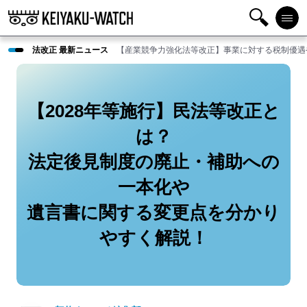
検
メニ
法改正 最新ニュース
【産業競争力強化法等改正】事業に対する税制優遇
索
ュー
【2028年等施行】民法等改正と
は？
法定後見制度の廃止・補助への
一本化や
遺言書に関する変更点を分かり
やすく解説！