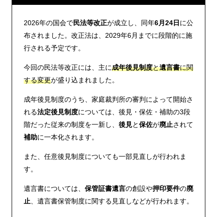
2026年の国会で
民法等改正
が成立し、同年
6月24日
に公
布されました。改正法は、2029年6月までに段階的に施
行される予定です。
今回の民法等改正には、主に
成年後見制度
と
遺言書
に関
する変更
が盛り込まれました。
成年後見制度のうち、家庭裁判所の審判によって開始さ
れる
法定後見制度
については、後見・保佐・補助の3段
階だった従来の制度を一新し、
後見
と
保佐
が
廃止
されて
補助
に一本化されます。
また、任意後見制度についても一部見直しが行われま
す。
遺言書については、
保管証書遺言
の創設や
押印要件
の
廃
止
、遺言書保管制度に関する見直しなどが行われます。