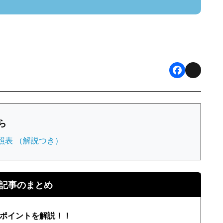
F
X
a
c
ら
e
照表 （解説つき）
b
o
o
記事のまとめ
k
のポイントを解説！！