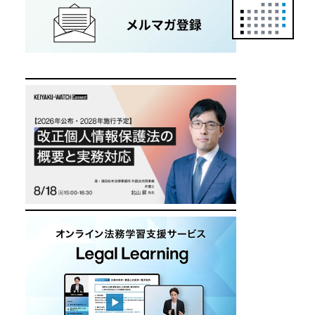
正
カ
レ
ン
ダ
ー
は
こ
ち
ら