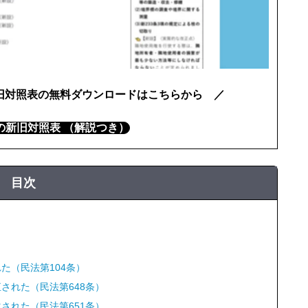
旧対照表の無料ダウンロードはこちらから ／
）の新旧対照表 （解説つき）
目次
た（民法第104条）
された（民法第648条）
された（民法第651条）