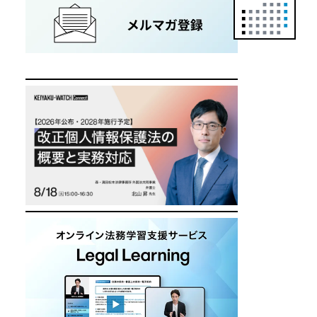
正
カ
レ
ン
ダ
ー
は
こ
ち
ら