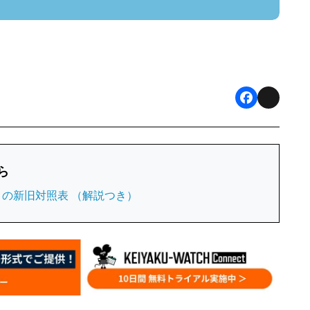
F
X
a
c
ら
e
権）の新旧対照表 （解説つき）
b
o
o
k