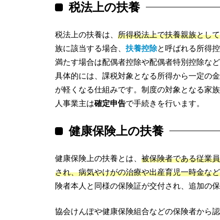
税法上の扶養
税法上の扶養は、
所得税法上で扶養親族として
族に該当する場合、
扶養控除
と呼ばれる所得控
満たす場合は配偶者控除や配偶者特別控除など
具体的には、課税対象となる所得から一定の金
が軽くなる仕組みです。制度の対象となる家族
人事業主は
確定申告
で手続きを行います。
健康保険上の扶養
健康保険上の扶養とは、
被保険者である従業員
され、病気やけがの治療や出産育児一時金など
険者本人と同様の保険証が交付され、追加の保
協会けんぽや健康保険組合などの保険者から認