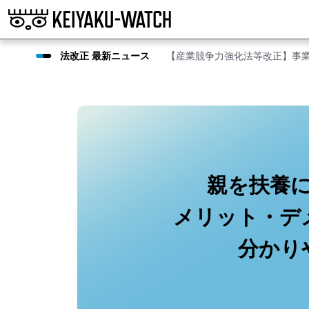
法改正 最新ニュース
【産業競争力強化法等改正】事
親を扶養
メリット・デ
分かり