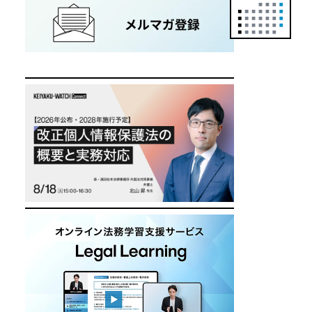
正
カ
レ
ン
ダ
ー
は
こ
ち
ら