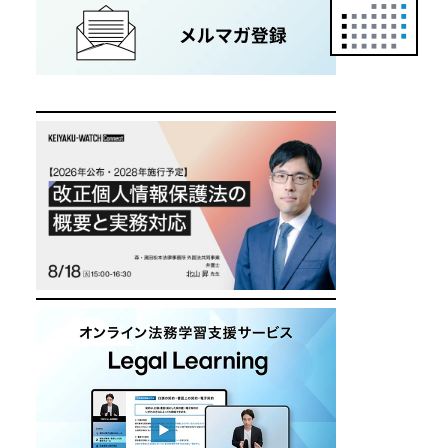
正
カ
レ
ン
ダ
ー
は
こ
ち
ら