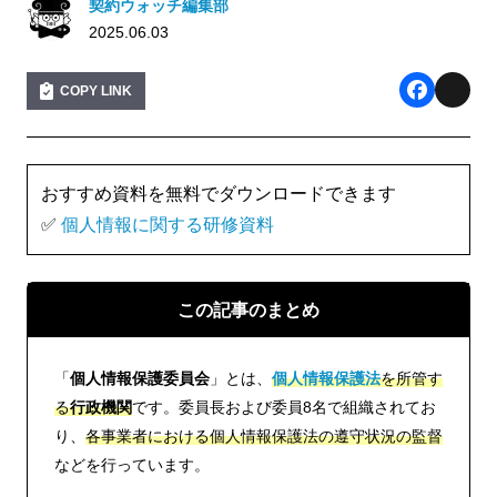
契約ウォッチ編集部
2025.06.03
COPY LINK
F
X
a
c
おすすめ資料を無料でダウンロードできます
e
✅
個人情報に関する研修資料
b
o
この記事のまとめ
o
k
「
個人情報保護委員会
」とは、
個人情報保護法
を所管す
る
行政機関
です。委員長および委員8名で組織されてお
り、
各事業者における個人情報保護法の遵守状況の監督
などを行っています。