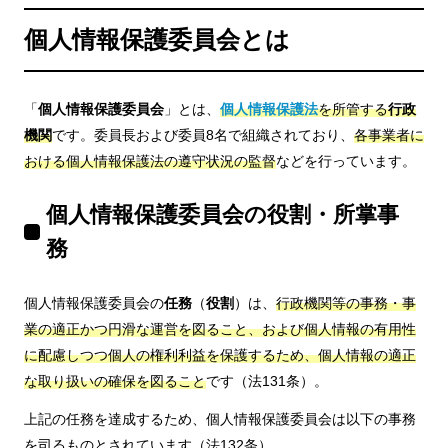
個人情報保護委員会とは
「
個人情報保護委員会
」とは、
個人情報保護法
を所管する
行政
機関
です。委員長および委員8名で組織されており、
各事業者に
おける個人情報保護法の遵守状況の監督
などを行っています。
個人情報保護委員会の役割・所掌事
務
個人情報保護委員会の
任務
（
役割
）は、
行政機関等の事務・事
業の適正かつ円滑な運営を図ること、および個人情報の有用性
に配慮しつつ個人の権利利益を保護するため、個人情報の適正
な取り扱いの確保を図ること
です（法131条）。
上記の任務を達成するため、個人情報保護委員会は以下の事務
を司るものとされています（法132条）。