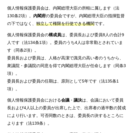
個人情報保護委員会は、内閣総理大臣の所轄に属します（法
130条2項）。
内閣府
の委員会ですが、内閣総理大臣の指揮監督
の下ではなく、
独立して権限を行使できる機関
です。
個人情報保護委員会の
構成員
は、委員長および委員8人の合計9
人です（法134条1項）。委員のうち4人は非常勤とされていま
す（同条2項）。
委員長および委員は、人格が高潔で識見の高い者のうちから、
衆議院・参議院の同意を得て内閣総理大臣が任命します（同条3
項）。
委員長および委員の任期は、原則として5年です（法135条1
項）。
個人情報保護委員会における
会議
・
議決
は、会議において委員
長および4人以上の委員が出席した上で、出席者の過半数の賛成
により行います。可否同数のときは、委員長の決するところに
よります（法139条）。