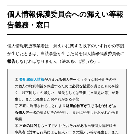
個人情報保護委員会への漏えい等報
告義務・窓口
個人情報取扱事業者は、漏えいに関する以下のいずれかの事態
が生じたときは、当該事態が生じた旨を個人情報保護委員会に
報告
しなければなりません（法26条、規則7条）。
①
要配慮個人情報
が含まれる個人データ（高度な暗号化その他
の個人の権利利益を保護するために必要な措置を講じたものを除
く。以下同じ）の漏えい、滅失もしくは毀損（＝漏えい等）が発
生し、または発生したおそれがある事態
② 不正に利用されることにより
財産的被害が生じるおそれがあ
る個人データ
の漏えい等が発生し、または発生したおそれがある
事態
③
不正の目的
をもって行われたおそれがある当該個人情報取扱
事業者に対する行為による個人データの漏えい等が発生し、また