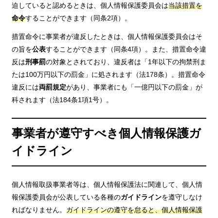
迫していると認めるときは、個人情報保護委員会は
当該措置を
命令
することができます（同条2項）。
措置命令に事業者が違反したときは、個人情報保護委員会はそ
の旨を
公表
することができます（同条4項）。また、措置命令違
反は
刑事罰
の対象とされており、違反者は「1年以下の拘禁刑ま
たは100万円以下の罰金」に処されます（法178条）。措置命令
違反には
両罰規定
があり、事業者にも「一億円以下の罰金」が
科されます（法184条1項1号）。
事業者が遵守すべき個人情報保護ガ
イドライン
個人情報取扱事業者等は、個人情報保護法に関連して、個人情
報保護委員会が公表している各種の
ガイドライン
を遵守しなけ
ればなりません。
ガイドラインの遵守を怠ると、個人情報保護