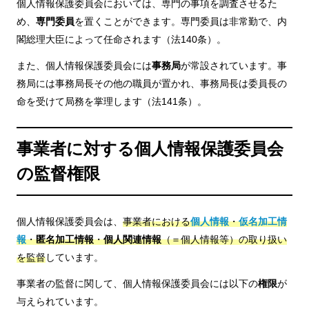
個人情報保護委員会においては、専門の事項を調査させるた
め、
専門委員
を置くことができます。専門委員は非常勤で、内
閣総理大臣によって任命されます（法140条）。
また、個人情報保護委員会には
事務局
が常設されています。事
務局には事務局長その他の職員が置かれ、事務局長は委員長の
命を受けて局務を掌理します（法141条）。
事業者に対する個人情報保護委員会
の監督権限
個人情報保護委員会は、
事業者における
個人情報
・
仮名加工情
報
・
匿名加工情報
・
個人関連情報
（＝個人情報等）の取り扱い
を監督
しています。
事業者の監督に関して、個人情報保護委員会には以下の
権限
が
与えられています。