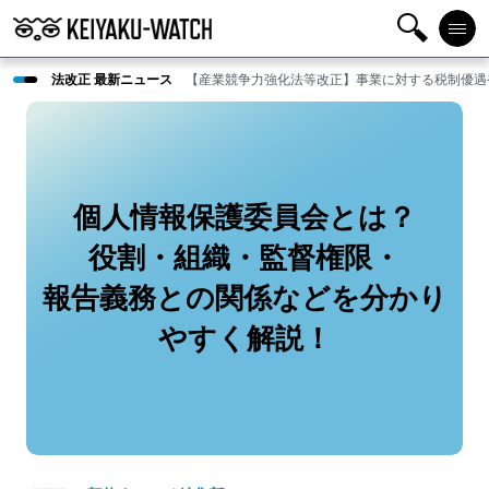
検
メニ
法改正 最新ニュース
【産業競争力強化法等改正】事業に対する税制優遇
索
ュー
個人情報保護委員会とは？
役割・組織・監督権限・
報告義務との関係などを分かり
やすく解説！