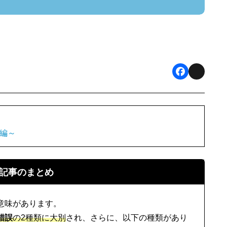
F
X
a
c
e
編～
b
o
記事のまとめ
o
k
意味があります。
錯誤
の2種類に大別
され、さらに、以下の種類があり