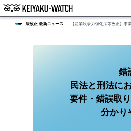
法改正 最新ニュース
【産業競争力強化法等改正】事
錯
民法と刑法に
要件・錯誤取
分かり