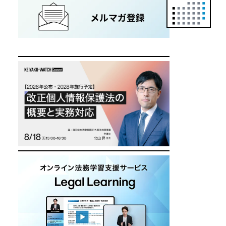
正
カ
レ
ン
ダ
ー
は
こ
ち
ら