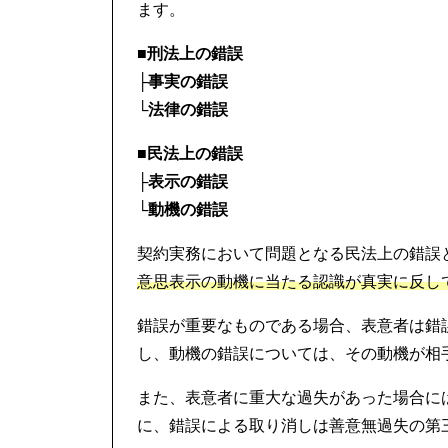
ます。
■刑法上の錯誤
├
事実の錯誤
└
法律の錯誤
■民法上の錯誤
├
表示の錯誤
└
動機の錯誤
契約実務において問題となる民法上の錯誤
意思表示の動機に当たる認識が真実に反し
錯誤が重要なものである場合、表意者は錯
し、動機の錯誤については、その動機が相
また、表意者に重大な過失があった場合に
に、錯誤による取り消しは善意無過失の第