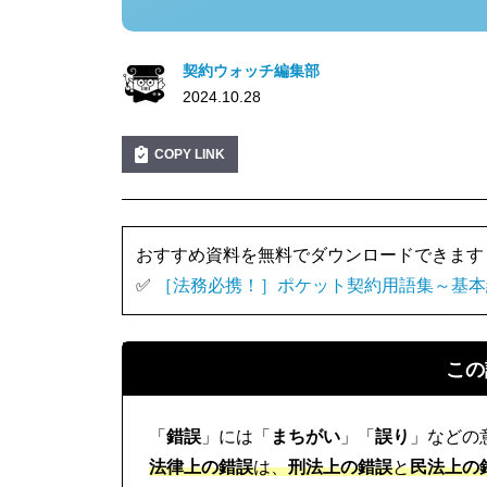
契約ウォッチ編集部
2024.10.28
COPY LINK
おすすめ資料を無料でダウンロードできます
✅
［法務必携！］ポケット契約用語集～基本
この
「
錯誤
」には「
まちがい
」「
誤り
」などの
法律上の錯誤
は、
刑法上の錯誤
と
民法上の