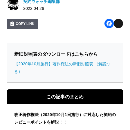
契約ウォッチ編集部
2022.04.26
COPY LINK
F
X
a
c
新旧対照表のダウンロードはこちらから
e
【2020年10月施行】著作権法の新旧対照表 （解説つ
b
き）
o
o
k
この記事のまとめ
改正著作権法（2020年10月1日施行）に対応した契約の
レビューポイントを解説！！