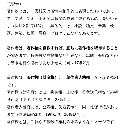
1項2号）。
著作物とは、「思想又は感情を創作的に表現したものであっ
て、文系、学術、美術又は音楽の範囲に属するもの」をいいま
す（同法2条1項1号）。 具体的には、小説、論文、音楽、絵
画、建築、映画、写真、プログラムなどがあります。
著作者は、
著作物を創作すれば、直ちに著作権を取得すること
ができます
。特許権や商標権などと異なり、出願・登録などの
手続きを行う必要はありません（同法17条2項）。
著作権は、
著作権（財産権）
と、
著作者人格権
、からなる権利
です。
著作権（財産権）には、複製権、上映権、公衆送信権などの権
利があります（同法21条～28条）。
著作者人格権には、公表権、氏名表示件、同一性保持権があり
ます（同法18条1項、19条1項、20条1項）。
著作権とは、これらの複数の権利の束のようなイメージです。