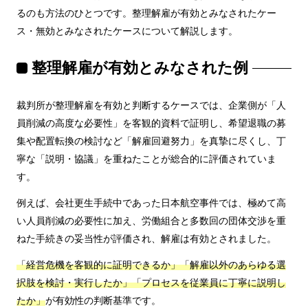
るのも方法のひとつです。整理解雇が有効とみなされたケー
ス・無効とみなされたケースについて解説します。
整理解雇が有効とみなされた例
裁判所が整理解雇を有効と判断するケースでは、企業側が「人
員削減の高度な必要性」を客観的資料で証明し、希望退職の募
集や配置転換の検討など「解雇回避努力」を真摯に尽くし、丁
寧な「説明・協議」を重ねたことが総合的に評価されていま
す。
例えば、会社更生手続中であった日本航空事件では、極めて高
い人員削減の必要性に加え、労働組合と多数回の団体交渉を重
ねた手続きの妥当性が評価され、解雇は有効とされました。
「経営危機を客観的に証明できるか」「解雇以外のあらゆる選
択肢を検討・実行したか」「プロセスを従業員に丁寧に説明し
たか」
が有効性の判断基準です。