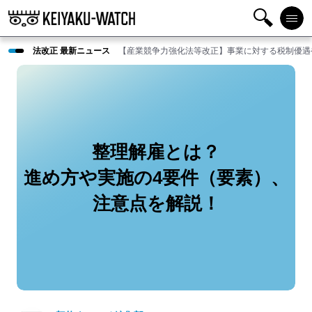
検
メニ
法改正 最新ニュース
【産業競争力強化法等改正】事業に対する税制優遇
索
ュー
整理解雇とは？
進め方や実施の4要件（要素）、
注意点を解説！