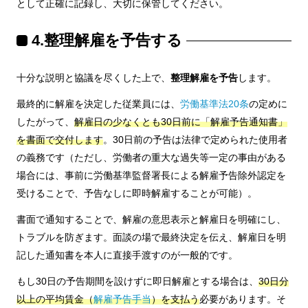
として正確に記録し、大切に保管してください。
4.整理解雇を予告する
十分な説明と協議を尽くした上で、
整理解雇を予告
します。
最終的に解雇を決定した従業員には、
労働基準法20条
の定めに
したがって、
解雇日の少なくとも30日前に「解雇予告通知書」
を書面で交付します
。30日前の予告は法律で定められた使用者
の義務です（ただし、労働者の重大な過失等一定の事由がある
場合には、事前に労働基準監督署長による解雇予告除外認定を
受けることで、予告なしに即時解雇することが可能）。
書面で通知することで、解雇の意思表示と解雇日を明確にし、
トラブルを防ぎます。面談の場で最終決定を伝え、解雇日を明
記した通知書を本人に直接手渡すのが一般的です。
もし30日の予告期間を設けずに即日解雇とする場合は、
30日分
以上の平均賃金（
解雇予告手当
）を支払う
必要があります。そ