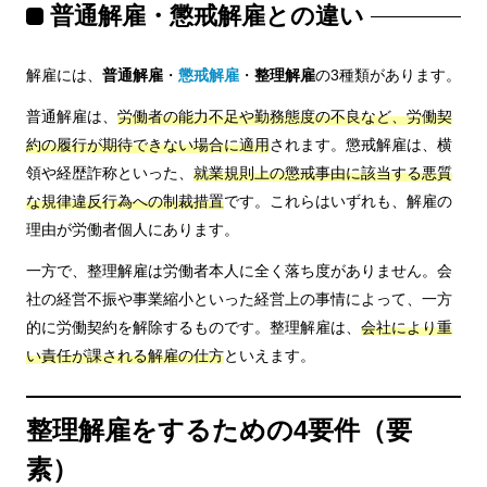
普通解雇・懲戒解雇との違い
解雇には、
普通解雇
・
懲戒解雇
・
整理解雇
の3種類があります。
普通解雇は、
労働者の能力不足や勤務態度の不良など、労働契
約の履行が期待できない場合に適用
されます。懲戒解雇は、横
領や経歴詐称といった、
就業規則上の懲戒事由に該当する悪質
な規律違反行為への制裁措置
です。これらはいずれも、解雇の
理由が労働者個人にあります。
一方で、整理解雇は労働者本人に全く落ち度がありません。会
社の経営不振や事業縮小といった経営上の事情によって、一方
的に労働契約を解除するものです。整理解雇は、
会社により重
い責任が課される解雇の仕方
といえます。
整理解雇をするための4要件（要
素）