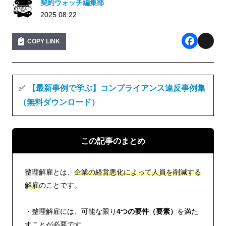
契約ウォッチ編集部
2025.08.22
COPY LINK
F
X
a
c
✅
【最新事例で学ぶ】コンプライアンス違反事例集
e
（無料ダウンロード）
b
o
この記事のまとめ
o
k
整理解雇とは、
企業の経営悪化によって人員を削減する
解雇
のことです。
・整理解雇には、可能な限り
4つの要件（要素）
を満た
すことが必要です。