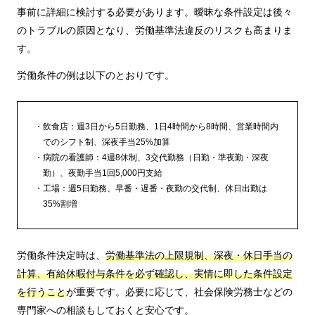
事前に詳細に検討する必要があります。曖昧な条件設定は後々
のトラブルの原因となり、労働基準法違反のリスクも高まりま
す。
労働条件の例は以下のとおりです。
飲食店：週3日から5日勤務、1日4時間から8時間、営業時間内
でのシフト制、深夜手当25%加算
病院の看護師：4週8休制、3交代勤務（日勤・準夜勤・深夜
勤）、夜勤手当1回5,000円支給
工場：週5日勤務、早番・遅番・夜勤の交代制、休日出勤は
35%割増
労働条件決定時は、
労働基準法の上限規制、深夜・休日手当の
計算、有給休暇付与条件を必ず確認し、実情に即した条件設定
を行うこと
が重要です。必要に応じて、社会保険労務士などの
専門家への相談もしておくと安心です。