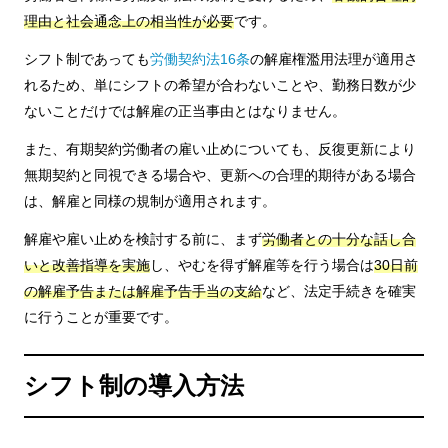
理由と社会通念上の相当性が必要
です。
シフト制であっても
労働契約法16条
の解雇権濫用法理が適用さ
れるため、単にシフトの希望が合わないことや、勤務日数が少
ないことだけでは解雇の正当事由とはなりません。
また、有期契約労働者の雇い止めについても、反復更新により
無期契約と同視できる場合や、更新への合理的期待がある場合
は、解雇と同様の規制が適用されます。
解雇や雇い止めを検討する前に、まず
労働者との十分な話し合
いと改善指導を実施
し、やむを得ず解雇等を行う場合は
30日前
の解雇予告または解雇予告手当の支給
など、法定手続きを確実
に行うことが重要です。
シフト制の導入方法