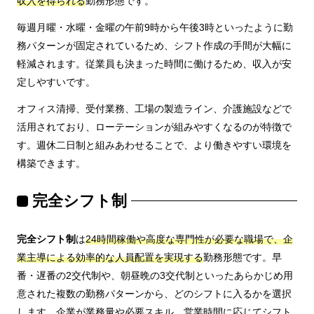
収入を得られる
勤務形態です。
毎週月曜・水曜・金曜の午前9時から午後3時といったように勤
務パターンが固定されているため、シフト作成の手間が大幅に
軽減されます。従業員も決まった時間に働けるため、収入が安
定しやすいです。
オフィス清掃、受付業務、工場の製造ライン、介護施設などで
活用されており、ローテーションが組みやすくなるのが特徴で
す。週休二日制と組みあわせることで、より働きやすい環境を
構築できます。
完全シフト制
完全シフト制
は
24時間稼働や高度な専門性が必要な職場で、企
業主導による効率的な人員配置を実現する
勤務形態です。早
番・遅番の2交代制や、朝昼晩の3交代制といったあらかじめ用
意された複数の勤務パターンから、どのシフトに入るかを選択
します。企業が業務量や必要スキル、営業時間に応じてシフト