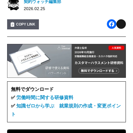
契約ウォッチ編集部
2026.02.25
COPY LINK
F
X
a
c
e
b
o
o
無料でダウンロード
k
✅
労働時間に関する研修資料
✅
知識ゼロから学ぶ 就業規則の作成・変更ポイン
ト