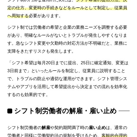
定の仕方、変更時の手続きなどをルールとして制定し、従業員
へ周知する
必要があります。
シフト制では労働者の希望と企業の業務ニーズを調整する必要
があり、明確なルールがないとトラブルが発生しやすくなりま
す。急なシフト変更や欠勤時の対応方法が不明確だと、業務に
支障をきたすリスクも発生します。
「シフト希望は毎月20日までに提出、25日に確定通知、変更は
3日前まで」といったルールを制定し、従業員に説明すること
で、トラブルの防止や適切な運用ができます。シフト管理シス
テムやアプリを活用して希望提出から決定までの流れを効率化
するのも効果的です。
シフト制労働者の解雇・雇い止め
シフト制労働者の
解雇
や契約期間満了時の
雇い止め
は、通常の
労働者と同様に労働契約法の規制を受けるため、
客観的合理的