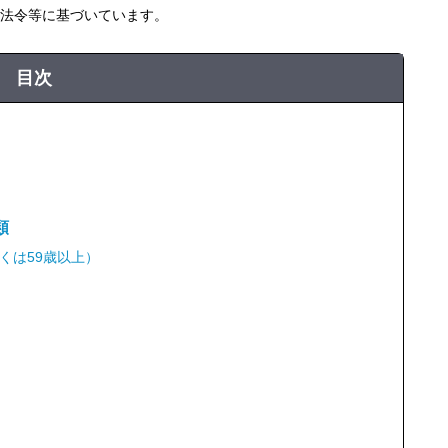
の法令等に基づいています。
目次
類
くは59歳以上）