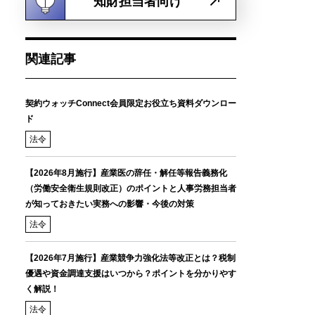
知財担当者向け
関連記事
契約ウォッチConnect会員限定お役立ち資料ダウンロー
ド
法令
【2026年8月施行】産業医の辞任・解任等報告義務化
（労働安全衛生規則改正）のポイントと人事労務担当者
が知っておきたい実務への影響・今後の対策
法令
【2026年7月施行】産業競争力強化法等改正とは？税制
優遇や資金調達支援はいつから？ポイントを分かりやす
く解説！
法令