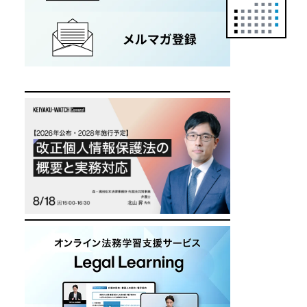
正
カ
レ
ン
ダ
ー
は
こ
ち
ら