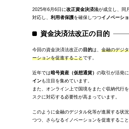
2025年6月6日に
改正資金決済法
が成立し、同
対応し、
利用者保護
を確保しつつ
イノベーショ
資金決済法改正の目的
今回の資金決済法改正の
目的
は、
金融のデジタ
ーションを促進すること
です。
近年では
暗号資産（仮想通貨）
の取引が活発に
イン
も注目を集めています。
また、オンライン上で国境をまたぐ収納代行を
スクに対応する必要性が高まっています。
このように金融のデジタル化等が進展する状況
つつ、さらなるイノベーションを促進すること