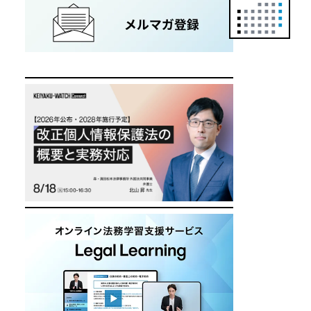
正
カ
レ
ン
ダ
ー
は
こ
ち
ら