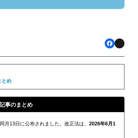
F
X
a
c
e
まとめ
b
o
記事のまとめ
o
k
同月13日に公布されました。改正法は、
2026年6月1