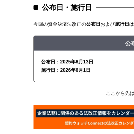
公布日・施行日
今回の資金決済法改正の
公布日
および
施行日
は
公
公布日
：
2025年6月13日
施行日
：
2026年6月1日
ここから先