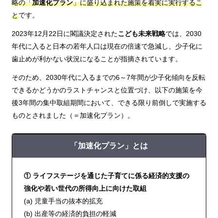
略の「
加速化プラン
」に盛り込まれた施策を着実に実行するこ
と
です。
2023年12月22日に閣議決定された
こども未来戦略
では、2030
年代に入ると日本の若年人口は現在の倍速で急減し、少子化に
歯止めが利かない状況になることが指摘されています。
そのため、2030年代に入るまでの6～7年間が少子化傾向を反転
できるかどうかのラストチャンスと位置づけ、以下の施策を今
後3年間の集中取組期間において、できる限り前倒しで実施する
ものとされました（＝加速化プラン）。
「加速化プラン」とは
① ライフステージを通じた子育てに係る経済的支援の
強化や若い世代の所得向上に向けた取組
(a) 児童手当の抜本的拡充
(b) 出産等の経済的負担の軽減