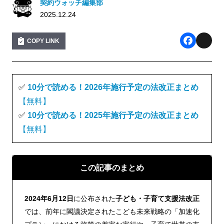
契約ウォッチ編集部
2025.12.24
COPY LINK
F
X
a
c
✅
10分で読める！2026年施行予定の法改正まとめ
e
【無料】
✅
10分で読める！2025年施行予定の法改正まとめ
b
【無料】
o
o
k
この記事のまとめ
2024
年6月12日
に公布された
子ども・子育て支援法改正
では、前年に閣議決定されたこども未来戦略の「加速化