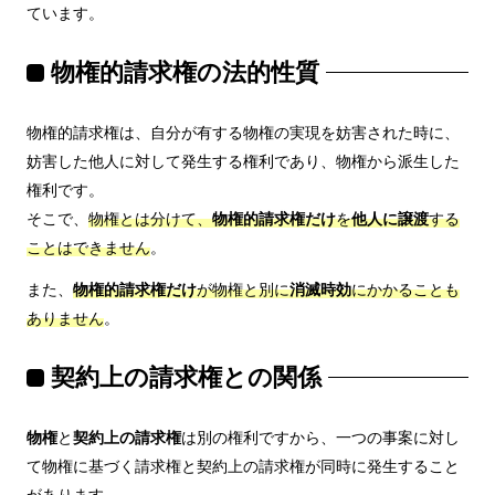
ています。
物権的請求権の法的性質
物権的請求権は、自分が有する物権の実現を妨害された時に、
妨害した他人に対して発生する権利であり、物権から派生した
権利です。
そこで、
物権とは分けて、
物権的請求権だけ
を
他人に譲渡
する
ことはできません
。
また、
物権的請求権だけ
が物権と別に
消滅時効
にかかることも
ありません
。
契約上の請求権との関係
物権
と
契約上の請求権
は別の権利ですから、一つの事案に対し
て物権に基づく請求権と契約上の請求権が同時に発生すること
があります。