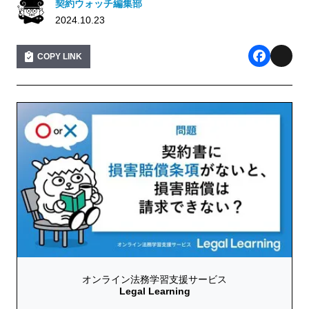
契約ウォッチ編集部
2024.10.23
COPY LINK
F
X
a
c
e
b
o
o
k
オンライン法務学習支援サービス
Legal Learning