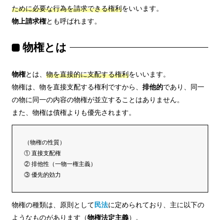
ために必要な行為を請求できる権利
をいいます。
物上請求権
とも呼ばれます。
物権とは
物権
とは、
物を直接的に支配する権利
をいいます。
物権は、物を直接支配する権利ですから、
排他的
であり、同一
の物に同一の内容の物権が並立することはありません。
また、物権は債権よりも優先されます。
（物権の性質）
① 直接支配権
② 排他性（一物一権主義）
③ 優先的効力
物権の種類は、原則として
民法
に定められており、主に以下の
ようなものがあります（
物権法定主義
）。