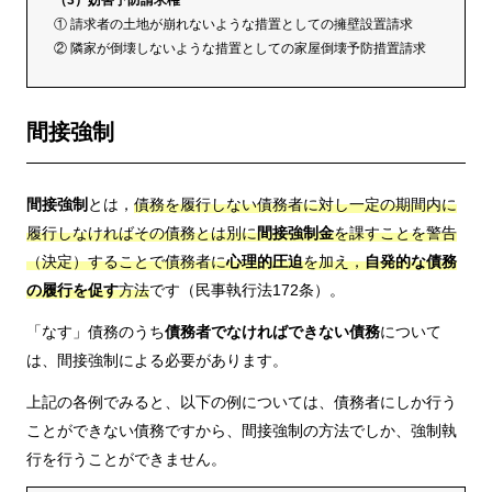
① 請求者の土地が崩れないような措置としての擁壁設置請求
② 隣家が倒壊しないような措置としての家屋倒壊予防措置請求
間接強制
間接強制
とは，
債務を履行しない債務者に対し一定の期間内に
履行しなければその債務とは別に
間接強制金
を課すことを警告
（決定）することで債務者に
心理的圧迫
を加え，
自発的な債務
の履行を促す
方法
です（民事執行法172条）。
「なす」債務のうち
債務者でなければできない債務
について
は、間接強制による必要があります。
上記の各例でみると、以下の例については、債務者にしか行う
ことができない債務ですから、間接強制の方法でしか、強制執
行を行うことができません。