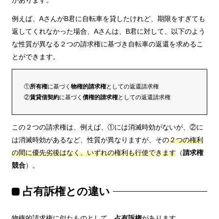
例えば、AさんがB君に自転車を貸したけれど、期限をすぎても
返してくれなかった場合、Aさんは、B君に対して、以下のよう
な性質が異なる２つの請求権に基づき自転車の返還を求めるこ
とができます。
①
所有権
に基づく
物権的請求権
としての返還請求権
②
賃貸借契約
に基づく
債権的請求権
としての返還請求権
この２つの請求権は、例えば、①には消滅時効がないが、②に
は消滅時効があるなど、性質が異なりますが、その
２つの権利
の間に優先劣後はなく、いずれの権利も行使できます
（
請求権
競合
）。
占有訴権との違い
物権的請求権に似たものとして、
占有訴権
があります。