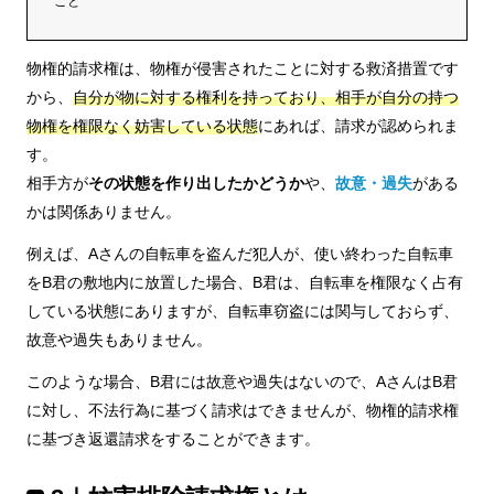
こと
物権的請求権は、物権が侵害されたことに対する救済措置です
から、
自分が物に対する権利を持っており、相手が自分の持つ
物権を権限なく妨害している状態
にあれば、請求が認められま
す。
相手方が
その状態を作り出したかどうか
や、
故意・過失
がある
かは関係ありません。
例えば、Aさんの自転車を盗んだ犯人が、使い終わった自転車
をB君の敷地内に放置した場合、B君は、自転車を権限なく占有
している状態にありますが、自転車窃盗には関与しておらず、
故意や過失もありません。
このような場合、B君には故意や過失はないので、AさんはB君
に対し、不法行為に基づく請求はできませんが、物権的請求権
に基づき返還請求をすることができます。