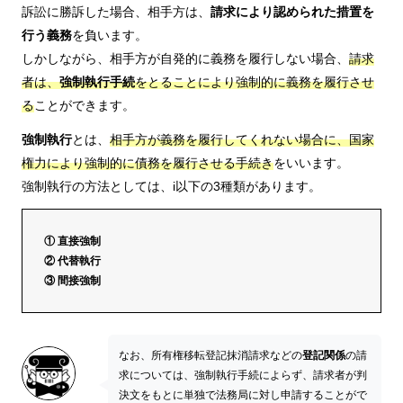
訴訟に勝訴した場合、相手方は、
請求により認められた措置を
行う義務
を負います。
しかしながら、相手方が自発的に義務を履行しない場合、
請求
者は、
強制執行手続
をとることにより強制的に義務を履行させ
る
ことができます。
強制執行
とは、
相手方が義務を履行してくれない場合に、国家
権力により強制的に債務を履行させる手続き
をいいます。
強制執行の方法としては、i以下の3種類があります。
① 直接強制
② 代替執行
③ 間接強制
なお、所有権移転登記抹消請求などの
登記関係
の請
求については、強制執行手続によらず、請求者が判
決文をもとに単独で法務局に対し申請することがで