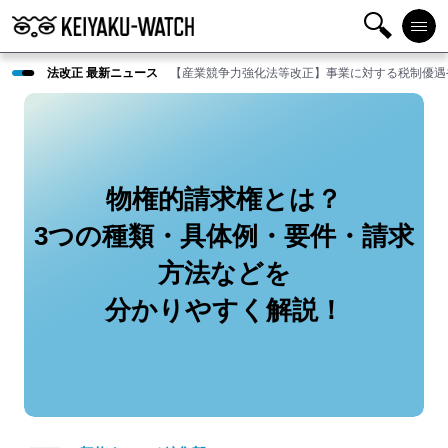
検
メニ
法改正 最新ニュース
【産業競争力強化法等改正】事業に対する税制優遇
索
ュー
物権的請求権とは？
3つの種類・具体例・要件・請求
方法などを
分かりやすく解説！