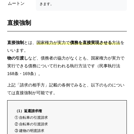
ムートン
きます。
直接強制
直接強制
とは、
国家権力が実力で
債務を直接実現させる
方法
を
いいます。
物の引渡し
など、債務者の協力がなくとも、国家権力が実力で
実行できる債務について行われる執行方法です（民事執行法
168条・169条）。
上記「請求の相手方」記載の各例でみると、以下のものについ
ては直接強制が可能です。
（1）返還請求権
① 自転車の引渡請求
② 自転車の引渡請求
③ 建物の明渡請求