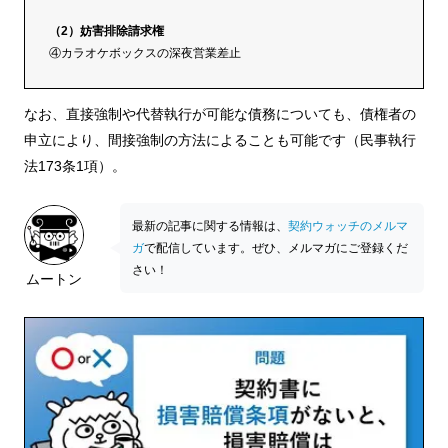
（2）妨害排除請求権
④カラオケボックスの深夜営業差止
なお、直接強制や代替執行が可能な債務についても、債権者の
申立により、間接強制の方法によることも可能です（民事執行
法173条1項）。
最新の記事に関する情報は、
契約ウォッチのメルマ
ガ
で配信しています。ぜひ、メルマガにご登録くだ
さい！
ムートン