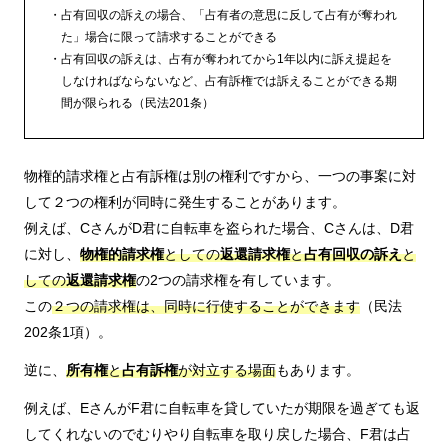
占有回収の訴えの場合、「占有者の意思に反して占有が奪われ
た」場合に限って請求することができる
占有回収の訴えは、占有が奪われてから1年以内に訴え提起を
しなければならないなど、占有訴権では訴えることができる期
間が限られる（民法201条）
物権的請求権と占有訴権は別の権利ですから、一つの事案に対
して２つの権利が同時に発生することがあります。
例えば、CさんがD君に自転車を盗られた場合、Cさんは、D君
に対し、
物権的請求権
としての
返還請求権
と
占有回収の訴え
と
しての
返還請求権
の2つの請求権を有しています。
この
２つの請求権は、同時に行使することができます
（民法
202条1項）。
逆に、
所有権
と
占有訴権
が対立する場面
もあります。
例えば、EさんがF君に自転車を貸していたが期限を過ぎても返
してくれないのでむりやり自転車を取り戻した場合、F君は占