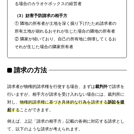
る場合のカラオケボックスの経営者
（3）妨害予防請求の相手方
① 隣地の所有者が土地を深く掘り下げたため請求者の
所有土地が崩れるおそれが生じた場合の隣地の所有者
② 隣家が傾いており、自己の所有地に倒壊してくるお
それが生じた場合の隣家所有者
請求の方法
請求者が物権的請求権を行使する場合、まずは
裁判外
で請求を
行いますが、相手方が請求を受け入れない場合には、裁判所に
対し、
物権的請求権に基づき具体的な行為を請求する
訴訟を提
起
する
ことができます。
例えば、上記「請求の相手方」記載の各例に対応する請求とし
て、以下のような請求が考えられます。