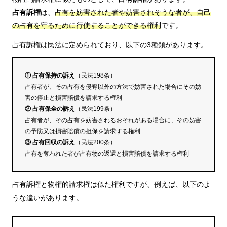
占有訴権
は、
占有を妨害された者や妨害されそうな者が、自己
の占有を守るために行使することができる権利
です。
占有訴権は民法に定められており、以下の3種類があります。
① 占有保持の訴え
（民法198条）
占有者が、その占有を侵奪以外の方法で妨害された場合にその妨
害の停止と損害賠償を請求する権利
② 占有保全の訴え
（民法199条）
占有者が、その占有を妨害されるおそれがある場合に、その妨害
の予防又は損害賠償の担保を請求する権利
③ 占有回収の訴え
（民法200条）
占有を奪われた者が占有物の返還と損害賠償を請求する権利
占有訴権と物権的請求権は似た権利ですが、例えば、以下のよ
うな違いがあります。