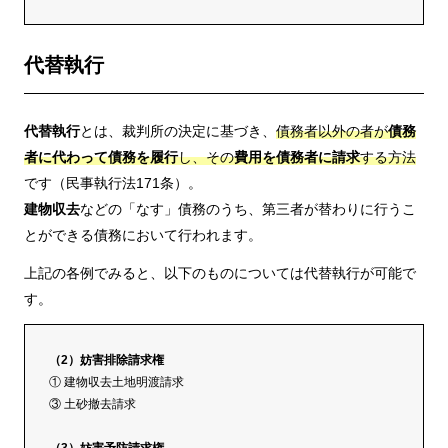
代替執行
代替執行
とは、裁判所の決定に基づき、
債務者以外の者が
債務
者に代わって債務を履行
し、その
費用を債務者に請求
する方法
です（民事執行法171条）。
建物収去
などの「なす」債務のうち、第三者が替わりに行うこ
とができる債務において行われます。
上記の各例でみると、以下のものについては代替執行が可能で
す。
（2）妨害排除請求権
① 建物収去土地明渡請求
③ 土砂撤去請求
（3）妨害予防請求権