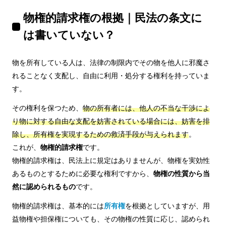
物権的請求権の根拠｜民法の条文に
は書いていない？
物を所有している人は、法律の制限内でその物を他人に邪魔さ
れることなく支配し、自由に利用・処分する権利を持っていま
す。
その権利を保つため、
物の所有者には、他人の不当な干渉によ
り物に対する自由な支配を妨害されている場合には、妨害を排
除し、所有権を実現するための救済手段が与えられます
。
これが、
物権的請求権
です。
物権的請求権は、民法上に規定はありませんが、物権を実効性
あるものとするために必要な権利ですから、
物権の性質から当
然に認められるもの
です。
物権的請求権は、基本的には
所有権
を根拠としていますが、用
益物権や担保権についても、その物権の性質に応じ、認められ