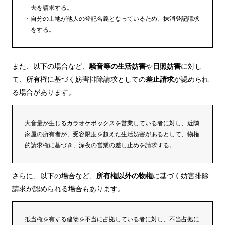
去を請求する。
自分の土地が他人の登記名義となっているため、抹消登記請求
をする。
また、以下の場合など、
騒音等の生活妨害
や
日照妨害
に対し
て、所有権に基づく妨害排除請求としての
差止請求
が認められ
る場合があります。
大音量が生じるカラオケボックスを営業している者に対し、近隣
家屋の所有者が、受容限度を超えた生活妨害があるとして、物権
的請求権に基づき、深夜の営業の差し止めを請求する。
さらに、以下の場合など、
所有権以外の物権
に基づく妨害排除
請求が認められる場合もあります。
抵当権を有する建物を不当に占拠している者に対し、不当占拠に