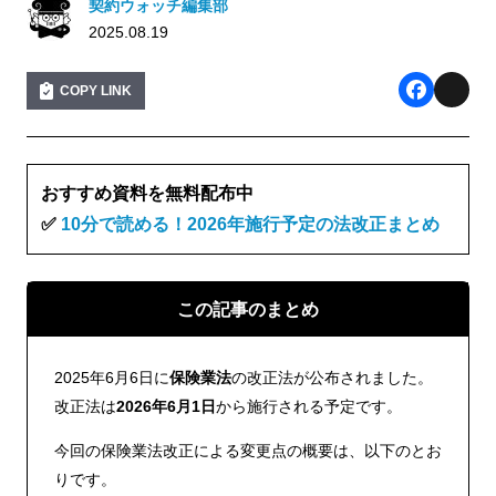
契約ウォッチ編集部
2025.08.19
COPY LINK
F
X
a
c
おすすめ資料を無料配布中
e
✅
10分で読める！2026年施行予定の法改正まとめ
b
o
この記事のまとめ
o
k
2025年6月6日に
保険業法
の改正法が公布されました。
改正法は
2026年6月1日
から施行される予定です。
今回の保険業法改正による変更点の概要は、以下のとお
りです。