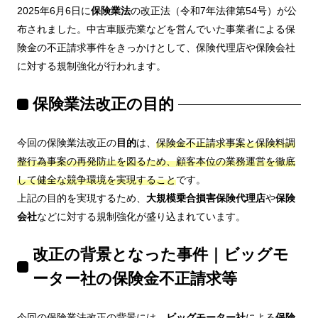
2025年6月6日に
保険業法
の改正法（令和7年法律第54号）が公
布されました。中古車販売業などを営んでいた事業者による保
険金の不正請求事件をきっかけとして、保険代理店や保険会社
に対する規制強化が行われます。
保険業法改正の目的
今回の保険業法改正の
目的
は、
保険金不正請求事案と保険料調
整行為事案の再発防止を図るため、顧客本位の業務運営を徹底
して健全な競争環境を実現すること
です。
上記の目的を実現するため、
大規模乗合損害保険代理店
や
保険
会社
などに対する規制強化が盛り込まれています。
改正の背景となった事件｜ビッグモ
ーター社の保険金不正請求等
今回の保険業法改正の背景には、
ビッグモーター社
による
保険