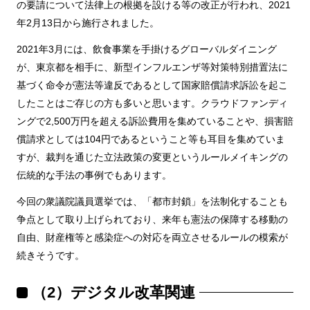
の要請について法律上の根拠を設ける等の改正が行われ、2021
年2月13日から施行されました。
2021年3月には、飲食事業を手掛けるグローバルダイニング
が、東京都を相手に、新型インフルエンザ等対策特別措置法に
基づく命令が憲法等違反であるとして国家賠償請求訴訟を起こ
したことはご存じの方も多いと思います。クラウドファンディ
ングで2,500万円を超える訴訟費用を集めていることや、損害賠
償請求としては104円であるということ等も耳目を集めていま
すが、裁判を通じた立法政策の変更というルールメイキングの
伝統的な手法の事例でもあります。
今回の衆議院議員選挙では、「都市封鎖」を法制化することも
争点として取り上げられており、来年も憲法の保障する移動の
自由、財産権等と感染症への対応を両立させるルールの模索が
続きそうです。
（2）デジタル改革関連