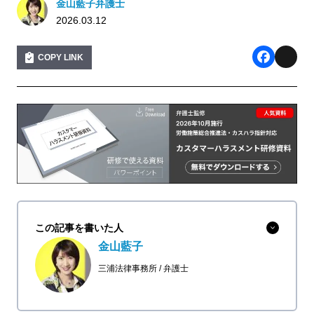
金山藍子弁護士
2026.03.12
COPY LINK
F
X
a
c
e
b
o
o
この記事を書いた人
k
金山藍子
三浦法律事務所
弁護士