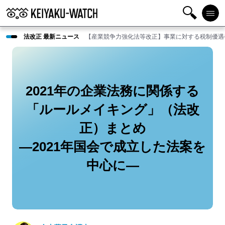
検
メニ
法改正 最新ニュース
【産業競争力強化法等改正】事業に対する税制優遇
索
ュー
2021年の企業法務に関係する
「ルールメイキング」（法改
正）まとめ
―2021年国会で成立した法案を
中心に―