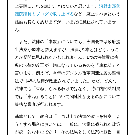
上実際にこれを読むことはないと思います。
河野太郎衆
議院議員もブログで取り上げる
など、廃止すべきという
議論も長らくありますが、いまだに廃止されていませ
ん。
また、法律の「本数」についても、今国会では政府提
出法案が63本と数えますが、法律が1本とはどういうこ
とか疑問に思われたかもしれません。1つの法律案に複
数の法律の改正が一緒になっているものを「束ね法」と
言います。例えば、今年のデジタル改革関連法案の整備
法では48の法律が改正されていました。ただ、どんな
法律でも「束ね」られるわけではなく、特に内閣法制局
では「束ね」ることについて関連性があるのかについて
厳格な審査が行われます。
基準として、政府は「二つ以上の法律の改正を提案しよ
うとする場合においては、一般に、法案に盛られた政策
が統一的なものであり、その結果として法案の趣旨・目