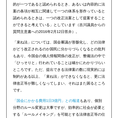
的が一つであると認められるとき、あるいは内容的に法
案の条項が相互に関連して一つの体系を形作っていると
認められるときは、一つの改正法案として提案すること
ができると考えている」としています（吉川議員からの
質問主意書への2016年2月12日答弁）。
「束ね法」については、国会審議が形骸化し、どの法律
がどう改正されるのか国民に分かりづらくなるとの批判
もあり、今国会の個人情報関係の改正が、整備法の中で
「ひっそりと」行われていることは確かにわかりづらい
ところです。ただ、提出できる法律案の数に現実的には
制約がある以上、「束ね法」ができなくなると、更に法
律改正等が難しくなってしまい、それはまた困るところ
です。
「国会にかかる費用1日3億円」との報道
もあり、個別
分野のルール変更は大事ですが、効率的に社会が必要と
する「ルールメイキング」を可能とする法律改正等の仕