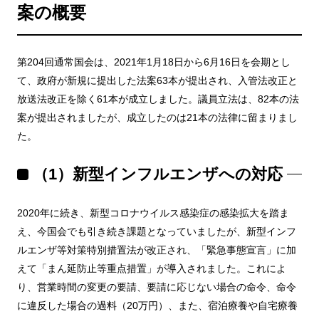
案の概要
第204回通常国会は、2021年1月18日から6月16日を会期とし
て、政府が新規に提出した法案63本が提出され、入管法改正と
放送法改正を除く61本が成立しました。議員立法は、82本の法
案が提出されましたが、成立したのは21本の法律に留まりまし
た。
（1）新型インフルエンザへの対応
2020年に続き、新型コロナウイルス感染症の感染拡大を踏ま
え、今国会でも引き続き課題となっていましたが、新型インフ
ルエンザ等対策特別措置法が改正され、「緊急事態宣言」に加
えて「まん延防止等重点措置」が導入されました。これによ
り、営業時間の変更の要請、要請に応じない場合の命令、命令
に違反した場合の過料（20万円）、また、宿泊療養や自宅療養