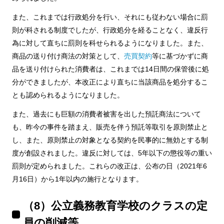
また、これまでは行政処分を行い、それにも従わない場合に罰
則が科される制度でしたが、行政処分を経ることなく、違反行
為に対して直ちに罰則を科せられるようになりました。また、
商品の送り付け商法の対策として、
売買契約
等に基づかずに商
品を送り付けられた消費者は、これまでは14日間の保管後に処
分ができましたが、本改正により直ちに当該商品を処分するこ
とも認められるようになりました。
また、過去にも巨額の消費者被害を出した預託商法について
も、昨今の事件を踏まえ、販売を伴う預託等取引を原則禁止と
し、また、原則禁止の対象となる契約を民事的に無効とする制
度が創設されました。違反に対しては、5年以下の懲役等の重い
罰則が定められました。これらの改正は、公布の日（2021年6
月16日）から1年以内の施行となります。
（8）公立義務教育学校のクラスの定
員の削減等