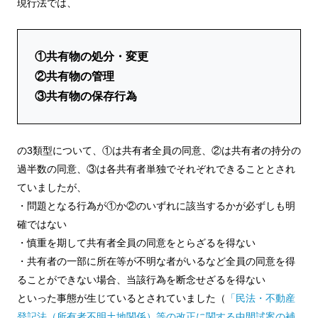
現行法では、
①共有物の処分・変更
②共有物の管理
③共有物の保存行為
の3類型について、①は共有者全員の同意、②は共有者の持分の
過半数の同意、③は各共有者単独でそれぞれできることとされ
ていましたが、
・問題となる行為が①か②のいずれに該当するかが必ずしも明
確ではない
・慎重を期して共有者全員の同意をとらざるを得ない
・共有者の一部に所在等が不明な者がいるなど全員の同意を得
ることができない場合、当該行為を断念せざるを得ない
といった事態が生じているとされていました（
「民法・不動産
登記法（所有者不明土地関係）等の改正に関する中間試案の補