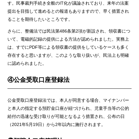
す。民事裁判手続き全般のIT化が議論されており、来年の法案
提出を目指して進めるとの報道もありますので、早く措置され
ることを期待したいところです。
さらに、整備法では民法第486条第2項が新設され、領収書につ
いて、電磁的記録の提供による方法が認められました。実務上
は、すでにPDF等による領収書の提供をしているケースも多く
存在すると思いますが、このような取り扱いが、民法上も明確
に認められました。
④公金受取口座登録法
公金受取口座登録法では、本人が同意する場合、マイナンバー
と本人の指定する預貯金口座が紐づけられ、児童手当等の公的
給付の迅速な受け取りが可能となるよう措置され、公布の日
（2021年5月19日）から2年以内に施行されます。