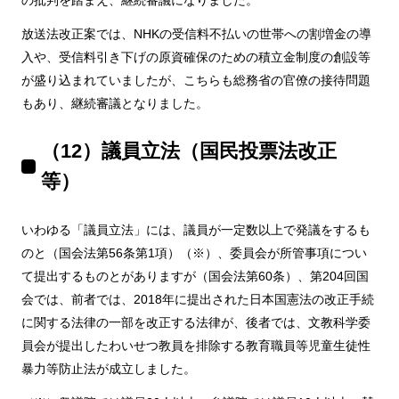
放送法改正案では、NHKの受信料不払いの世帯への割増金の導
入や、受信料引き下げの原資確保のための積立金制度の創設等
が盛り込まれていましたが、こちらも総務省の官僚の接待問題
もあり、継続審議となりました。
（12）議員立法（国民投票法改正
等）
いわゆる「議員立法」には、議員が一定数以上で発議をするも
のと（国会法第56条第1項）（※）、委員会が所管事項につい
て提出するものとがありますが（国会法第60条）、第204回国
会では、前者では、2018年に提出された日本国憲法の改正手続
に関する法律の一部を改正する法律が、後者では、文教科学委
員会が提出したわいせつ教員を排除する教育職員等児童生徒性
暴力等防止法が成立しました。