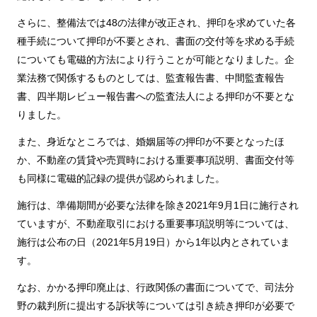
さらに、整備法では48の法律が改正され、押印を求めていた各
種手続について押印が不要とされ、書面の交付等を求める手続
についても電磁的方法により行うことが可能となりました。企
業法務で関係するものとしては、監査報告書、中間監査報告
書、四半期レビュー報告書への監査法人による押印が不要とな
りました。
また、身近なところでは、婚姻届等の押印が不要となったほ
か、不動産の賃貸や売買時における重要事項説明、書面交付等
も同様に電磁的記録の提供が認められました。
施行は、準備期間が必要な法律を除き2021年9月1日に施行され
ていますが、不動産取引における重要事項説明等については、
施行は公布の日（2021年5月19日）から1年以内とされていま
す。
なお、かかる押印廃止は、行政関係の書面についてで、司法分
野の裁判所に提出する訴状等については引き続き押印が必要で