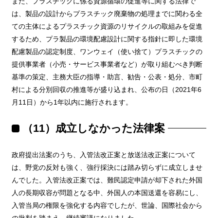
また、プラスチックに係る資源循環の促進等に関する法律で
は、製品の設計からプラスチック廃棄物の処理までに関わる全
ての主体によるプラスチック資源のリサイクルの取組みを促進
するため、プラ製品の環境配慮設計に関する指針に即した環境
配慮製品の認定制度、ワンウェイ（使い捨て）プラスチックの
提供事業者（小売・サービス事業者など）が取り組むべき判断
基準の策定、主務大臣の指導・助言、勧告・公表・処分、市町
村による分別回収の推進等が盛り込まれ、公布の日（2021年6
月11日）から1年以内に施行されます。
（11）成立しなかった法律案
政府提出法案のうち、入管法改正案と放送法改正案について
は、野党の反対も強く、強行採決には踏み切らずに成立しませ
んでした。入管法改正案では、難民認定申請が却下された外国
人の長期収容が問題となる中、外国人の本国送還を容易にし、
入管当局の権限を強化する内容でしたが、世論、国際社会から
の批判を踏まえ、継続審議になりました。