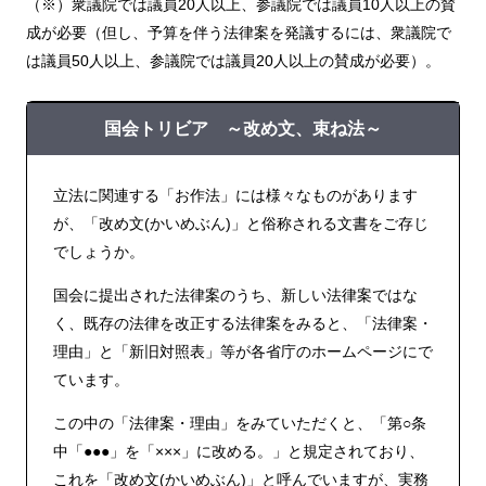
（※）衆議院では議員20人以上、参議院では議員10人以上の賛
成が必要（但し、予算を伴う法律案を発議するには、衆議院で
は議員50人以上、参議院では議員20人以上の賛成が必要）。
国会トリビア ～改め文、束ね法～
立法に関連する「お作法」には様々なものがあります
が、「改め文(かいめぶん)」と俗称される文書をご存じ
でしょうか。
国会に提出された法律案のうち、新しい法律案ではな
く、既存の法律を改正する法律案をみると、「法律案・
理由」と「新旧対照表」等が各省庁のホームページにで
ています。
この中の「法律案・理由」をみていただくと、「第○条
中「●●●」を「×××」に改める。」と規定されており、
これを「改め文(かいめぶん)」と呼んでいますが、実務