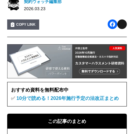
契約ウォッチ編集部
2026.03.23
COPY LINK
F
X
a
c
e
b
o
o
おすすめ資料を無料配布中
k
✅
10分で読める！2026年施行予定の法改正まとめ
この記事のまとめ