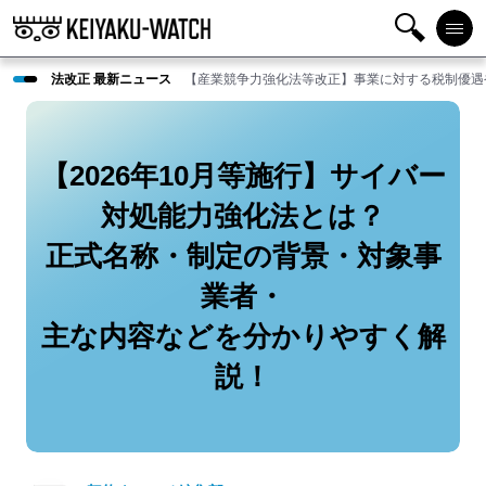
検
メニ
法改正 最新ニュース
【産業競争力強化法等改正】事業に対する税制優遇
索
ュー
【2026年10月等施行】サイバー
対処能力強化法とは？
正式名称・制定の背景・対象事
業者・
主な内容などを分かりやすく解
説！