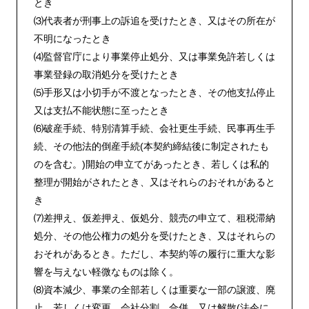
とき
⑶代表者が刑事上の訴追を受けたとき、又はその所在が
不明になったとき
⑷監督官庁により事業停止処分、又は事業免許若しくは
事業登録の取消処分を受けたとき
⑸手形又は小切手が不渡となったとき、その他支払停止
又は支払不能状態に至ったとき
⑹破産手続、特別清算手続、会社更生手続、民事再生手
続、その他法的倒産手続(本契約締結後に制定されたも
のを含む。)開始の申立てがあったとき、若しくは私的
整理が開始がされたとき、又はそれらのおそれがあると
き
⑺差押え、仮差押え、仮処分、競売の申立て、租税滞納
処分、その他公権力の処分を受けたとき、又はそれらの
おそれがあるとき。ただし、本契約等の履行に重大な影
響を与えない軽微なものは除く。
⑻資本減少、事業の全部若しくは重要な一部の譲渡、廃
止、若しくは変更、会社分割、合併、又は解散(法令に