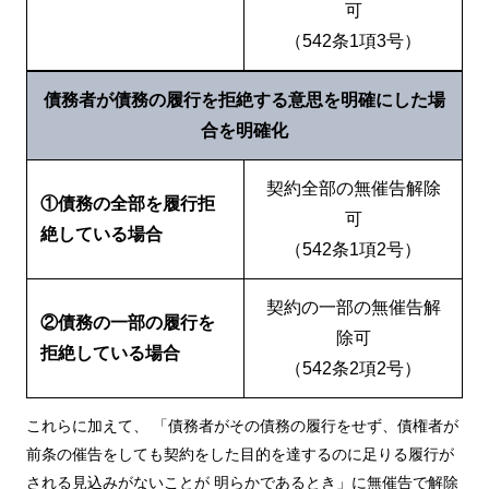
可
（542条1項3号）
債務者が債務の履行を拒絶する意思を明確にした場
合を明確化
契約全部の無催告解除
①債務の全部を履行拒
可
絶している場合
（542条1項2号）
契約の一部の無催告解
②債務の一部の履行を
除可
拒絶している場合
（542条2項2号）
これらに加えて、 「債務者がその債務の履行をせず、債権者が
前条の催告をしても契約をした目的を達するのに足りる履行が
される見込みがないことが 明らかであるとき」に無催告で解除