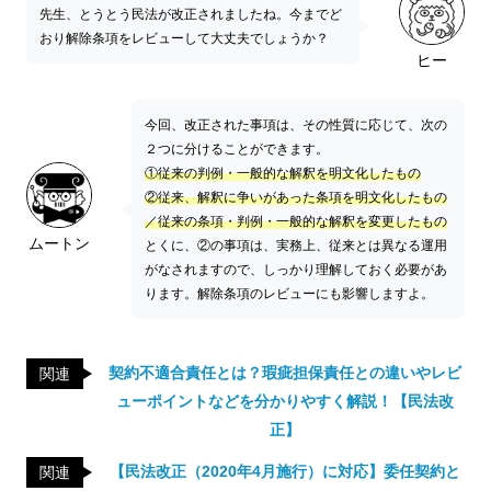
先生、とうとう民法が改正されましたね。今までど
おり解除条項をレビューして大丈夫でしょうか？
ヒー
今回、改正された事項は、その性質に応じて、次の
２つに分けることができます。
①従来の判例・一般的な解釈を明文化したもの
②従来、解釈に争いがあった条項を明文化したもの
／従来の条項・判例・一般的な解釈を変更したもの
ムートン
とくに、②の事項は、実務上、従来とは異なる運用
がなされますので、しっかり理解しておく必要があ
ります。解除条項のレビューにも影響しますよ。
契約不適合責任とは？瑕疵担保責任との違いやレビ
関連
ューポイントなどを分かりやすく解説！【民法改
正】
【民法改正（2020年4月施行）に対応】委任契約と
関連