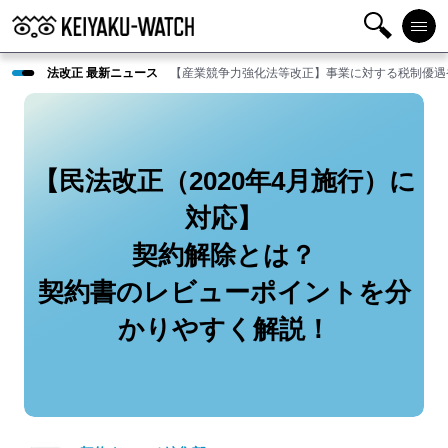
検
メニ
法改正 最新ニュース
【産業競争力強化法等改正】事業に対する税制優遇
索
ュー
【民法改正（2020年4月施行）に
対応】
契約解除とは？
契約書のレビューポイントを分
かりやすく解説！