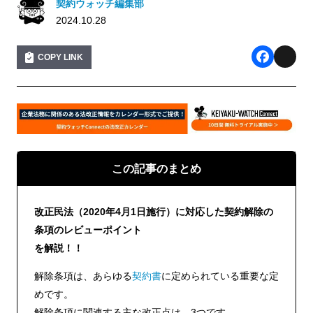
契約ウォッチ編集部
2024.10.28
COPY LINK
F
X
a
c
e
b
この記事のまとめ
o
o
改正民法（2020年4月1日施行）に対応した契約解除の
k
条項のレビューポイント
を解説！！
解除条項は、あらゆる
契約書
に定められている重要な定
めです。
解除条項に関連する主な改正点は、3つです。