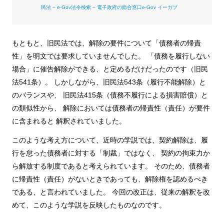
民法 – e-Gov法令検索 – 電子政府の総合窓口e-Gov イーガブ
もともと、旧民法では、解除の要件について「債務者の帰責
性」を明文では要求していませんでした。 「債務を履行しない
場合」に催告解除ができる、と定めるだけだったのです（旧民
法541条）。 しかしながら、旧民法543条（履行不能解除）と
のバランスや、 旧民法415条（債務不履行による損害賠償）と
の類似性から、 解除においては債務者の帰責性（責任）が要件
に含まれると 解釈されていました。
このような考え方について、近時の学説では、契約解除は、履
行を怠った債務者に対する「制裁」ではなく、 契約の拘束力か
ら解放する制度であると考えられています。 そのため、債務者
に帰責性（責任）がないときであっても、解除権を認めるべき
である、と言われていました。 今回の改正は、従来の解釈を改
めて、このような学説を反映したものなのです。