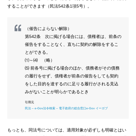
することができます（民法542条1項5号）。
（催告によらない解除）
第542条 次に掲げる場合には、債権者は、前条の
催告をすることなく、直ちに契約の解除をするこ
とができる。
⑴～⑷ （略）
⑸ 前各号に掲げる場合のほか、債務者がその債務
の履行をせず、債権者が前条の催告をしても契約
をした目的を達するのに足りる履行がされる見込
みがないことが明らかであるとき
民法 – e-Gov法令検索 – 電子政府の総合窓口e-Gov イーガブ
もっとも、同法号については、適用対象が必ずしも明確とはい