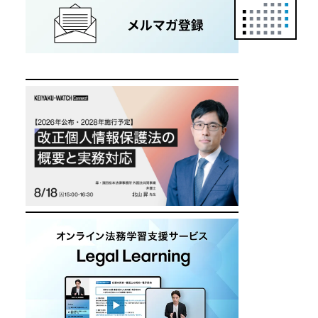
正
カ
レ
ン
ダ
ー
は
こ
ち
ら