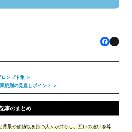
F
X
a
c
e
プロンプト集 ＞
業規則の見直しポイント ＞
b
o
o
記事のまとめ
k
な背景や価値観を持つ人々が共存し、互いの違いを尊