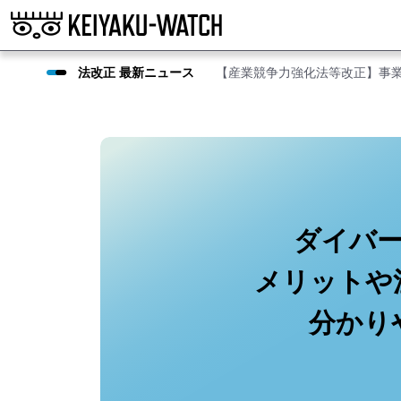
法改正 最新ニュース
【産業競争力強化法等改正】事
ダイバ
メリットや
分かり