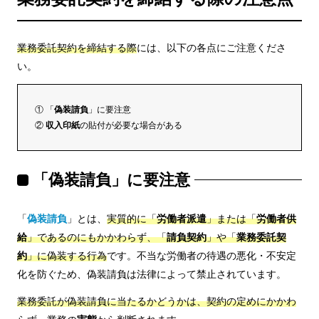
業務委託契約を締結する際
には、以下の各点にご注意くださ
い。
① 「
偽装請負
」に要注意
②
収入印紙
の貼付が必要な場合がある
「偽装請負」に要注意
「
偽装請負
」とは、
実質的に「
労働者派遣
」または「
労働者供
給
」であるのにもかかわらず、「
請負契約
」や「
業務委託契
約
」に偽装する行為
です。不当な労働者の待遇の悪化・不安定
化を防ぐため、偽装請負は法律によって禁止されています。
業務委託が偽装請負に当たるかどうかは、契約の定めにかかわ