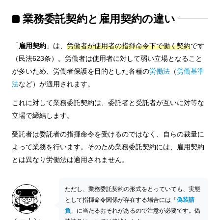
業務委託契約と雇用契約の違い
「
雇用契約
」は、
労働者が使用者の指揮命令下で働く契約
です
（民法623条）。労働者は使用者に対して弱い立場となること
が多いため、労働者保護を目的とした各種の
労働法
（
労働基準
法
など）が適用されます。
これに対して業務委託契約は、委託者と受託者が互いに対等な
立場で締結します。
受託者は委託者の指揮命令を受けるのではなく、自らの裁量に
よって業務を行います。そのため業務委託契約には、雇用契約
とは異なり労働法は適用されません。
ただし、業務委託契約の形式をとっていても、実態
として指揮命令関係が存在する場合には「
偽装請
負
」に当たるおそれがあるので注意が必要です。偽