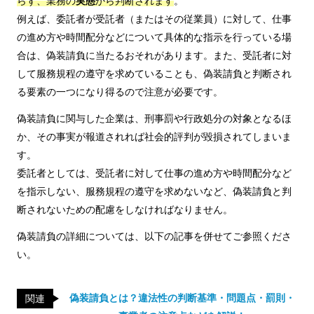
らず、業務の
実態
から判断されます
。
例えば、委託者が受託者（またはその従業員）に対して、仕事
の進め方や時間配分などについて具体的な指示を行っている場
合は、偽装請負に当たるおそれがあります。また、受託者に対
して服務規程の遵守を求めていることも、偽装請負と判断され
る要素の一つになり得るので注意が必要です。
偽装請負に関与した企業は、刑事罰や行政処分の対象となるほ
か、その事実が報道されれば社会的評判が毀損されてしまいま
す。
委託者としては、受託者に対して仕事の進め方や時間配分など
を指示しない、服務規程の遵守を求めないなど、偽装請負と判
断されないための配慮をしなければなりません。
偽装請負の詳細については、以下の記事を併せてご参照くださ
い。
偽装請負とは？違法性の判断基準・問題点・罰則・
関連