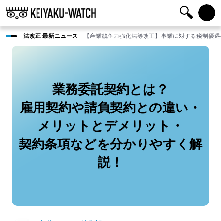
検
メニ
法改正 最新ニュース
【産業競争力強化法等改正】事業に対する税制優遇
索
ュー
業務委託契約とは？
雇用契約や請負契約との違い・
メリットとデメリット・
契約条項などを分かりやすく解
説！