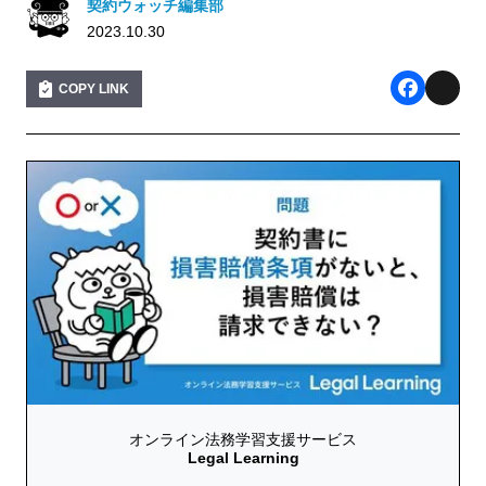
契約ウォッチ編集部
2023.10.30
COPY LINK
F
X
a
c
e
b
o
o
k
オンライン法務学習支援サービス
Legal Learning