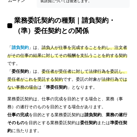
ムートン
装請負については後述します。
業務委託契約の種類｜請負契約・
（準）委任契約との関係
「
請負契約
」は、
請負人が仕事を完成することを約し、注文者
がその仕事の結果に対してその報酬を支払うことを約する契約
です。
「
委任契約
」は、
委任者が受任者に対して法律行為を委託し、
受任者がこれを受託する契約
です。委託の対象が
法律行為では
ない事務の場合
は「
準委任契約
」となります。
業務委託契約は、仕事の完成を目的とする場合と、業務（事
務）の遂行そのものを目的とする場合があります。
仕事の完成
を目的とする業務委託契約は
請負契約
、
業務の遂行
そのもの
を目的とする業務委託契約は
委任契約
または
準委任契
約
に当たります。