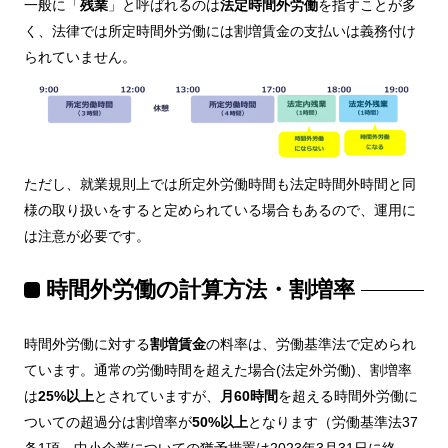
一般に「
残業
」と呼ばれるのは
法定時間外労働
を指すことが多
く、法律では所定時間外労働には割増賃金の支払いは義務付け
られていません。
ただし、就業規則上では所定外労働時間も法定時間外時間と同
様の取り扱いをすると定められている場合もあるので、運用に
は注意が必要です。
時間外労働の計算方法・割増率
時間外労働に対する
割増賃金
の料率は、労働基準法で定められ
ています。通常の労働時間を超えた場合(法定外労働)、割増率
は
25%以上
とされていますが、
月60時間
を超える時間外労働に
ついての超過分は割増率が
50%以上
となります（労働基準法37