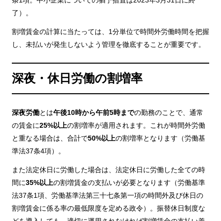
条1項。中小企業についての猶予措置は2023年3月31日に終
了）。
割増賃金の計算に当たっては、1分単位で時間外労働時間を把握
し、未払いが発生しないよう管理を徹底することが重要です。
深夜・休日労働の割増率
深夜労働
とは
午後10時から午前5時まで
の勤務のことで、通常
の賃金に
25%以上
の割増率が適用されます。これが時間外労働
と重なる場合は、合計で
50%
以上
の割増率となります（労働基
準法37条4項）。
また法定休日に労働した場合は、法定休日に労働した全ての時
間に
35%以上
の割増賃金の支払いが必要となります（労働基準
法37条1項、労働基準法第三十七条第一項の時間外及び休日の
割増賃金に係る率の最低限度を定める政令）。振替休日制度な