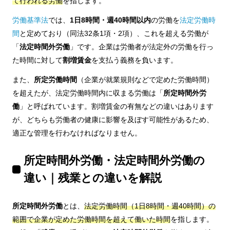
て行われる労働
を指します。
労働基準法
では、
1日8時間・週40時間以内
の労働を
法定労働時
間
と定めており（同法32条1項・2項）、これを超える労働が
「
法定時間外労働
」です。企業は労働者が法定外の労働を行っ
た時間に対して
割増賃金
を支払う義務を負います。
また、
所定労働時間
（企業が就業規則などで定めた労働時間）
を超えたが、法定労働時間内に収まる労働は「
所定時間外労
働
」と呼ばれています。割増賃金の有無などの違いはあります
が、どちらも労働者の健康に影響を及ぼす可能性があるため、
適正な管理を行わなければなりません。
所定時間外労働・法定時間外労働の
違い｜残業との違いを解説
所定時間外労働
とは、
法定労働時間（1日8時間・週40時間）の
範囲で企業が定めた労働時間を超えて働いた時間
を指します。