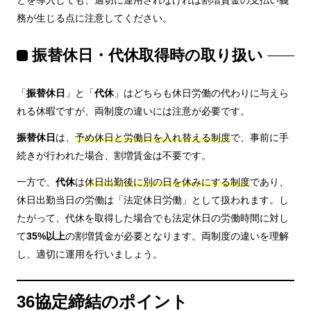
どを導入しても、適切に運用されなければ割増賃金の支払い義
務が生じる点に注意してください。
振替休日・代休取得時の取り扱い
「
振替休日
」と「
代休
」はどちらも休日労働の代わりに与えら
れる休暇ですが、両制度の違いには注意が必要です。
振替休日
は、
予め休日と労働日を入れ替える制度
で、事前に手
続きが行われた場合、割増賃金は不要です。
一方で、
代休
は
休日出勤後に別の日を休みにする制度
であり、
休日出勤当日の労働は「法定休日労働」として扱われます。し
たがって、代休を取得した場合でも法定休日の労働時間に対し
て
35%以上
の割増賃金が必要となります。両制度の違いを理解
し、適切に運用を行いましょう。
36協定締結のポイント