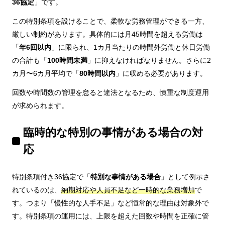
36協定
」です。
この特別条項を設けることで、柔軟な労務管理ができる一方、
厳しい制約があります。具体的には月45時間を超える労働は
「
年6回以内
」に限られ、1カ月当たりの時間外労働と休日労働
の合計も「
100時間未満
」に抑えなければなりません。さらに2
カ月〜6カ月平均で「
80時間以内
」に収める必要があります。
回数や時間数の管理を怠ると違法となるため、慎重な制度運用
が求められます。
臨時的な特別の事情がある場合の対
応
特別条項付き36協定で「
特別な事情がある場合
」として例示さ
れているのは、
納期対応や人員不足など一時的な業務増加
で
す。つまり「慢性的な人手不足」など恒常的な理由は対象外で
す。特別条項の運用には、上限を超えた回数や時間を正確に管