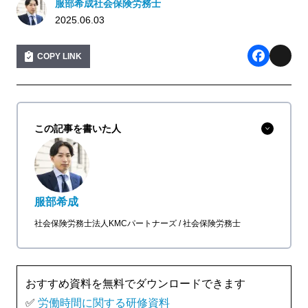
服部希成社会保険労務士
2025.06.03
COPY LINK
F
X
a
c
この記事を書いた人
e
b
o
服部希成
o
社会保険労務士法人KMCパートナーズ
社会保険労務士
k
おすすめ資料を無料でダウンロードできます
✅
労働時間に関する研修資料