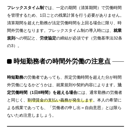
フレックスタイム制
では、一定の期間（清算期間）で労働時間
を管理するため、1日ごとの残業計算を行う必要がありません。
清算期間を超えた勤務が法定労働時間を上回る場合に限り、時
間外労働となります。フレックスタイム制の導入時には、
就業
規則
への明記と、
労使協定
の締結が必須です（労働基準法32条
の3）。
時短勤務者の時間外労働の注意点
時短勤務
の労働者であっても、所定労働時間を超えた分が時間
外労働になるかどうかは、就業規則や契約内容によります。
法
定労働時間（1日8時間）を超える場合
には、通常勤務の労働者
と同じく、
割増賃金の支払い義務が発生します
。本人の希望に
よる残業であっても、「労働者の申し出＝自由意思」とは限ら
ないため注意しましょう。