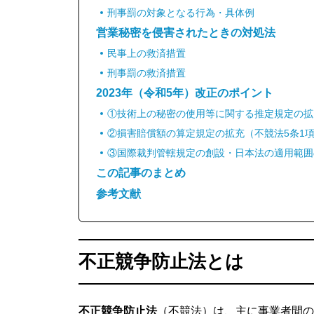
刑事罰の対象となる行為・具体例
営業秘密を侵害されたときの対処法
民事上の救済措置
刑事罰の救済措置
2023年（令和5年）改正のポイント
①技術上の秘密の使用等に関する推定規定の拡
②損害賠償額の算定規定の拡充（不競法5条1項
③国際裁判管轄規定の創設・日本法の適用範囲の
この記事のまとめ
参考文献
不正競争防止法とは
不正競争防止法
（不競法）は、主に事業者間の