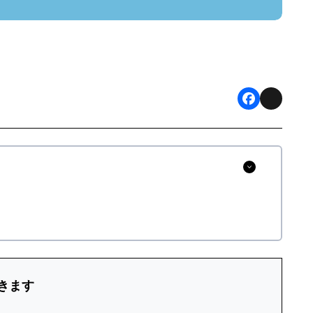
F
X
a
c
e
b
o
o
k
きます