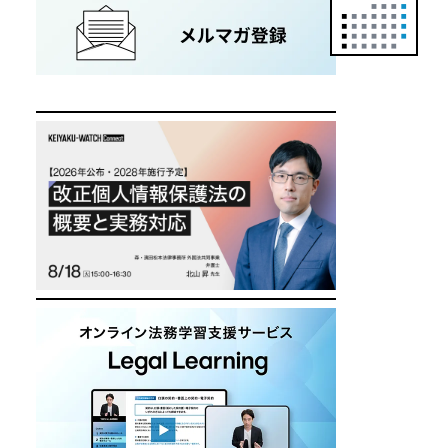
正
カ
レ
ン
ダ
ー
は
こ
ち
ら