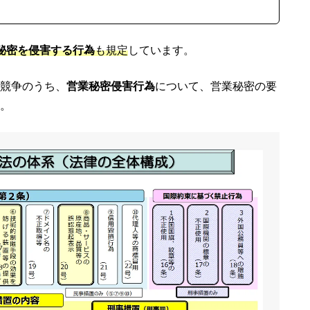
秘密を侵害する行為
も規定
しています。
競争のうち、
営業秘密侵害行為
について、営業秘密の要
。