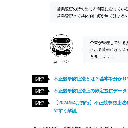
営業秘密の持ち出しが問題になってい
営業秘密って具体的に何が当てはまる
企業が管理している
される情報になりえ
きましょう！
ムートン
不正競争防止法とは？基本を分かり
関連
不正競争防止法上の限定提供データ
関連
【2024年4月施行】不正競争防止
関連
やすく解説！