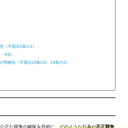
充（不競法5条の2）
・4項）
明確化（不競法19条の2、19条の3）
公正な競争の確保を目的に、
どのような行為が
不正競争