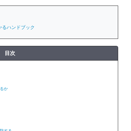
かるハンドブック
目次
るか
防する