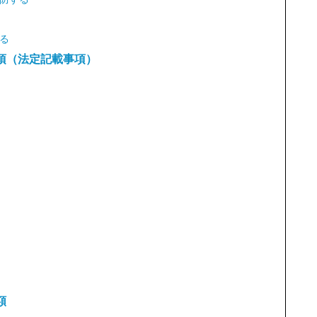
る
項（法定記載事項）
額