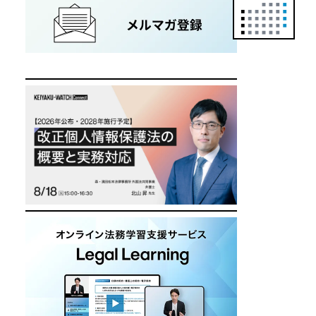
正
カ
レ
ン
ダ
ー
は
こ
ち
ら