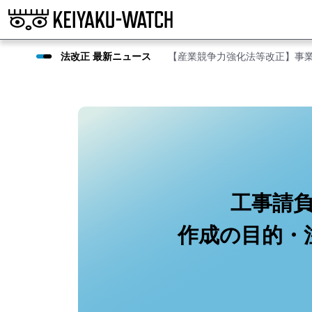
法改正 最新ニュース
【産業競争力強化法等改正】事
工事請
作成の目的・