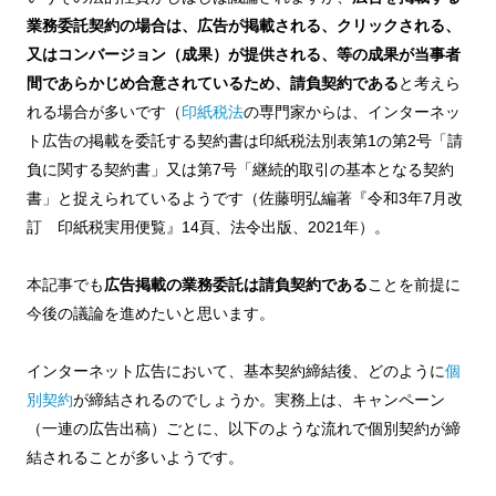
業務委託契約の場合は、広告が掲載される、クリックされる、
又はコンバージョン（成果）が提供される、等の成果が当事者
間であらかじめ合意されているため、請負契約である
と考えら
れる場合が多いです（
印紙税法
の専門家からは、インターネッ
ト広告の掲載を委託する契約書は印紙税法別表第1の第2号「請
負に関する契約書」又は第7号「継続的取引の基本となる契約
書」と捉えられているようです（佐藤明弘編著『令和3年7月改
訂 印紙税実用便覧』14頁、法令出版、2021年）。
本記事でも
広告掲載の業務委託は請負契約である
ことを前提に
今後の議論を進めたいと思います。
インターネット広告において、基本契約締結後、どのように
個
別契約
が締結されるのでしょうか。実務上は、キャンペーン
（一連の広告出稿）ごとに、以下のような流れで個別契約が締
結されることが多いようです。