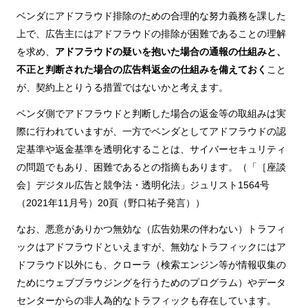
ベンダにアドフラウド排除のための合理的な努力義務を課した
上で、広告主にはアドフラウドの排除が困難であることの理解
を求め、
アドフラウドの疑いを抱いた場合の通報の仕組みと、
不正と判断された場合の広告料返金の仕組みを備えておく
こと
が、契約上とりうる措置ではないかと考えます。
ベンダ側でアドフラウドと判断した場合の返金等の取組みは実
際に行われていますが、一方でベンダとしてアドフラウドの認
定基準や返金基準を透明化することは、サイバーセキュリティ
の問題でもあり、困難であるとの指摘もあります。（「［座談
会］デジタル広告と競争法・透明化法」ジュリスト1564号
（2021年11月号）20頁（野口祐子発言））
なお、悪意がありかつ無効な（広告効果の伴わない）トラフィ
ックはアドフラウドといえますが、無効なトラフィックにはア
ドフラウド以外にも、クローラ（検索エンジン等が情報収集の
ためにウェブブラウジングを行うためのプログラム）やデータ
センターからの非人為的なトラフィックも存在しています。