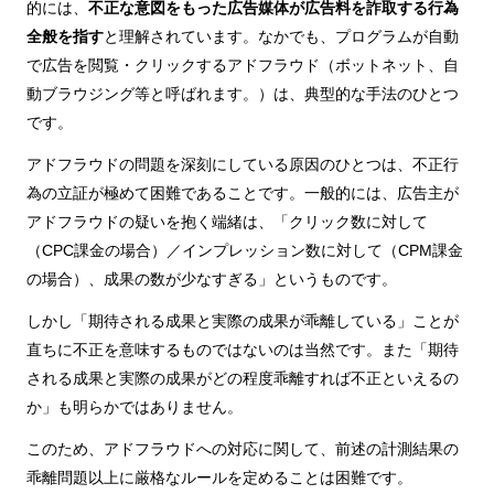
的には、
不正な意図をもった広告媒体が広告料を詐取する行為
全般を指す
と理解されています。なかでも、プログラムが自動
で広告を閲覧・クリックするアドフラウド（ボットネット、自
動ブラウジング等と呼ばれます。）は、典型的な手法のひとつ
です。
アドフラウドの問題を深刻にしている原因のひとつは、不正行
為の立証が極めて困難であることです。一般的には、広告主が
アドフラウドの疑いを抱く端緒は、「クリック数に対して
（CPC課金の場合）／インプレッション数に対して（CPM課金
の場合）、成果の数が少なすぎる」というものです。
しかし「期待される成果と実際の成果が乖離している」ことが
直ちに不正を意味するものではないのは当然です。また「期待
される成果と実際の成果がどの程度乖離すれば不正といえるの
か」も明らかではありません。
このため、アドフラウドへの対応に関して、前述の計測結果の
乖離問題以上に厳格なルールを定めることは困難です。