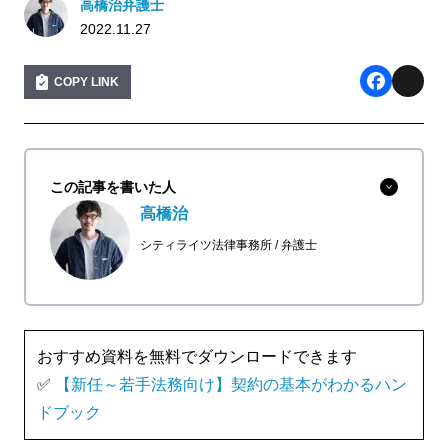
高橋治弁護士
2022.11.27
COPY LINK
F
X
a
c
この記事を書いた人
e
高橋治
b
シティライツ法律事務所
弁護士
o
o
k
おすすめ資料を無料でダウンロードできます
✅
【新任～若手法務向け】契約の基本がわかるハン
ドブック