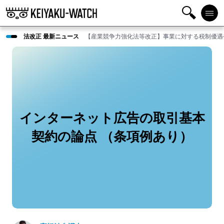
検
メニ
法改正 最新ニュース
【産業競争力強化法等改正】事業に対する税制優遇
索
ュー
インターネット広告の取引基本
契約の論点 （条項例あり）