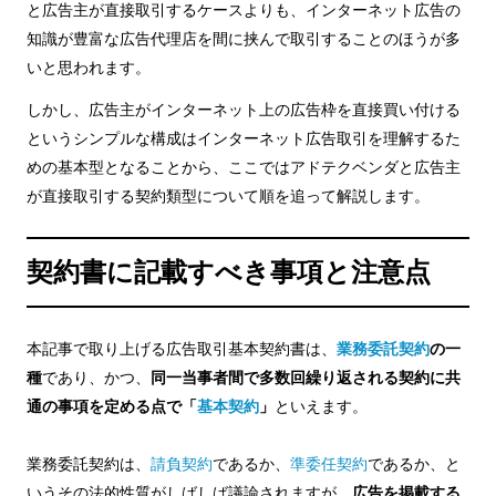
と広告主が直接取引するケースよりも、インターネット広告の
知識が豊富な広告代理店を間に挟んで取引することのほうが多
いと思われます。
しかし、広告主がインターネット上の広告枠を直接買い付ける
というシンプルな構成はインターネット広告取引を理解するた
めの基本型となることから、ここではアドテクベンダと広告主
が直接取引する契約類型について順を追って解説します。
契約書に記載すべき事項と注意点
本記事で取り上げる広告取引基本契約書は、
業務委託契約
の一
種
であり、かつ、
同一当事者間で多数回繰り返される契約に共
通の事項を定める点で「
基本契約
」
といえます。
業務委託契約は、
請負契約
であるか、
準委任契約
であるか、と
いうその法的性質がしばしば議論されますが、
広告を掲載する