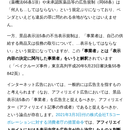
（薬機法66条1項）や未承認医薬品等の広告規制（同68条）は
「何人も…してはならない」という規定ぶりになっており、ベ
ンダといえども違反の罪に問われる余地がないとはいえませ
ん。
一方、景品表示法5条の不当表示規制は、「事業者は、自己の供
給する商品又は役務の取引について、…表示をしてはならな
い」という規定になっていますが、この
「事業者」とは「表示
内容の決定に関与した事業者」をいうと解釈
されています
（「ベイクルーズ事件」東京高判平成20年5月23日審決集55巻
842頁）。
インターネット広告においては、一般的には広告主を指すもの
と考えられます（なお、アフィリエイト広告においては、景品
表示法5条の「事業者」を広告主と捉えるべきか、アフィリエイ
ター（アフィリエイト記事の作成者）であると捉えるべきか、
という論点が存在します。
2021年3月3日付の株式会社T.Sコー
ポレーションに対する消費者庁の措置命令
では、
アフィリエイ
トサイトにおける表示内容を広告主が自ら決定したものと判断