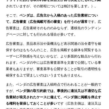
されていますが、その射程については検討を要します。）。
そこで、
ベンダは、広告主から入稿のあった広告素材につい
て、広告審査（広告掲載可否の審査）を行うのが通常
です。広
告審査は、広告素材そのもののみならず、遷移先のランディン
グページに対しても行われる場合が多いです。
広告審査は、景品表示法や薬機法など表示関連の法令遵守を確
保するのはもちろんのこと、広告を掲載する媒体を閲覧するユ
ーザーに不快感を与えないかなど、より多面的な観点から行わ
れます。ベンダの中には広告審査基準を文書で公開している事
業者もありますが、審査基準を公開することが取引の透明性を
確保する上で望ましいのはいうまでもありません。
また、ベンダの広告審査は入稿時点で行われることが一般的で
すが、
ベンダ側の取引約款では、事後的に違法又は不適切な広
告素材が発見されたケースに備えて、ベンダ側に掲載を停止す
る権利を留保しておくことが多い
です（広告主側は、違法又は