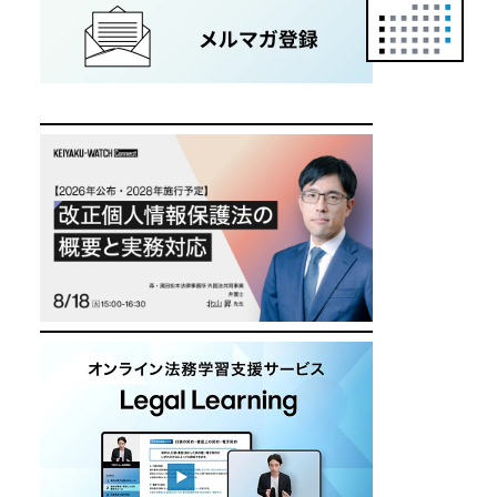
正
カ
レ
ン
ダ
ー
は
こ
ち
ら