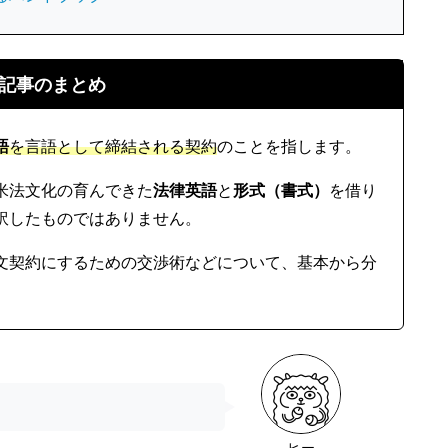
記事のまとめ
語
を言語として締結される契約
のことを指します。
米法文化の育んできた
法律英語
と
形式（書式）
を借り
訳したものではありません。
文契約にするための交渉術などについて、基本から分
。