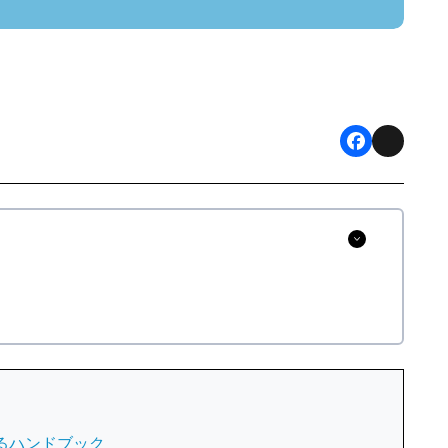
F
X
a
c
e
b
o
o
k
るハンドブック