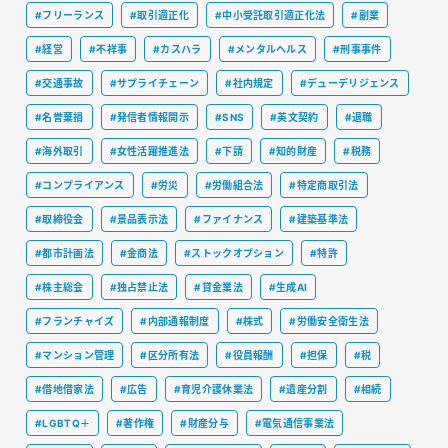
#フリーランス
#取引適正化
#中小受託取引適正化法
#副業
#経営
#不祥事
#カスハラ
#メンタルヘルス
#刑事事件
#交通事故
#サプライチェーン
#社内規定
#デューデリジェンス
#名誉棄損
#発信者情報開示
#SNS
#英文契約
#退職
#海外取引
#女性活躍推進法
#下請
#知的財産
#税務
#コンプライアンス
#労災
#労働組合法
#特定商取引法
#取締役会
#景品表示法
#ファイナンス
#建築基準法
#都市計画法
#金商法
#ストックオプション
#特許
#株主総会
#独占禁止法
#貸金業法
#生成AI
#フランチャイズ
#内部通報制度
#株式
#労働安全衛生法
#マンション管理
#区分所有法
#役員報酬
#担保
#税
#借地借家法
#広告
#育児介護休業法
#遺産分割
#相続
#LGBTQ＋
#著作権
#財産分与
#電気通信事業法