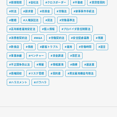
#損害賠償
#会社法
#クロスボーダー
#不動産
#賃貸借契約
#刑法
#請求書
#売掛金
#労働法
#家事事件手続法
#離婚
#人権訴訟法
#民法
#労働基準法
#高年齢者雇用安定法
#個人情報
#プロバイダ責任制限法
#消費者契約法
#M&A
#労働契約法
#安全配慮義務
#残業
#飲食店
#倒産
#顧客トラブル
#雇用
#労働時間
#遺言
#事業承継
#ベンチャー
#資金調達
#意匠法
#不正競争防止法
#解雇
#情報漏洩
#商標
#運送業
#債権回収
#リスク管理
#契約書
#男女雇用機会均等法
#ハラスメント
#パワハラ