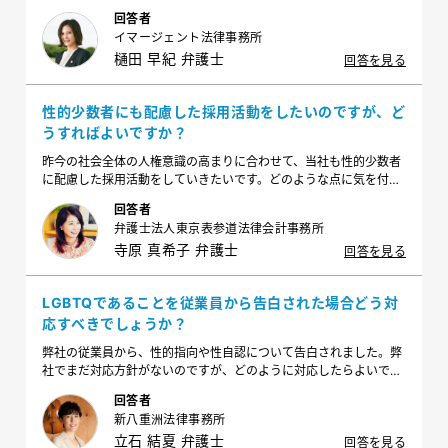
した。その後、業務上Aの当該制度利用の申出の事実を知った従業
回答者
員Bが、他の従業員がいる前で、Aに対し、Aが当該制度を利用した
イマージェント法律事務所
ことやAのパートナーについて言及し、祝福の声をかけました。こ
樋田 早紀 弁護士
のようなBの対応に問題はあるでしょうか？いわゆるSOGIハラを防
回答を見る
止するにはどうすればよいでしょうか？
性的少数者にも配慮した採用活動をしたいのですが、ど
うすればよいですか？
昨今の社会全体の人権意識の高まりに合わせて、当社も性的少数者
に配慮した採用活動をしていきたいです。どのような点に気を付け
ればよいですか？
回答者
弁護士法人東京表参道法律会計事務所
寺原 真希子 弁護士
回答を見る
LGBTQであることを従業員から告白された場合どう対
応すべきでしょうか？
弊社の従業員から、性的指向や性自認について告白されました。弊
社でまだ対応方針がないのですが、どのように対応したらよいでし
ょうか？
回答者
新八重洲法律事務所
立石 結夏 弁護士
回答を見る