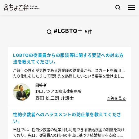
#LGBTQ＋
5件
LGBTQの従業員からの服装等に関する要望への対応方
法を教えてください。
戸籍上の性別が男性である営業職の従業員から、スカートを着用し
たり化粧をしたりして取引先を訪問したいという要望を受けまし
た。取引先からの反応が怖いので、今まで通りの身なりで働くか、
回答者
内勤への配置転換を受け入れるよう打診したいです。気を付けるべ
野田アジア国際法律事務所
き点はありますか？
野田 雄二朗 弁護士
回答を見る
性的少数者へのハラスメントの防止策を教えてくださ
い。
当社では、性的少数者の従業員も利用できる結婚祝金の制度を設け
ており、先日、従業員Aの利用の申出に基づき結婚祝金を支給しま