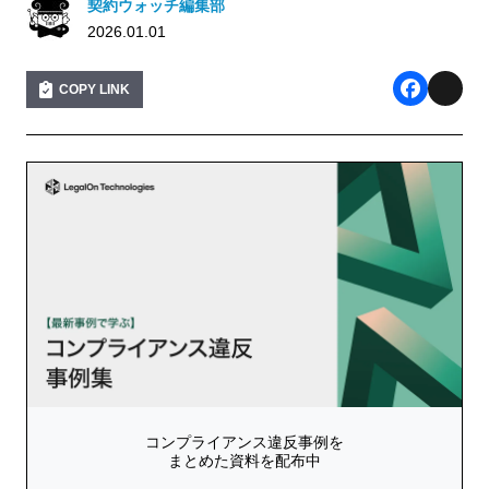
契約ウォッチ編集部
2026.01.01
COPY LINK
F
X
a
c
e
b
o
o
k
コンプライアンス違反事例を
まとめた資料を配布中