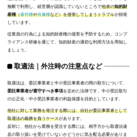
無断で利用し、経営層が認識していないところで
他者の
知的財
産権
（
著作権
や
肖像権
など）を侵害してしまうトラブル
が頻発
しています。
従業員の行為による知的財産権の侵害を予防するため、コンプ
ライアンス研修を通じて、知的財産の適切な利用方法を周知し
ましょう。
取適法｜外注時の注意点など
取適法は、委託事業者と中小受託事業者の間の取引について、
委託事業者が遵守すべき事項
を定めた法律です。中小受託取引
の公正化・中小受託事業者の利益保護を目的としています。
他社に対して業務を発注する際には、自社が委託事業者として
取適法の義務を負うケース
があります。
反対に、他社から業務を受注する際には、相手方から取適法違
反の取り扱いを受けていないかどうかに気を配る必要がありま