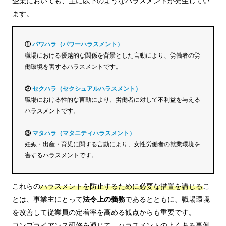
企業においても、主に以下のようなハラスメントが発生してい
ます。
①
パワハラ（パワーハラスメント）
職場における優越的な関係を背景とした言動により、労働者の労
働環境を害するハラスメントです。
②
セクハラ（セクシュアルハラスメント）
職場における性的な言動により、労働者に対して不利益を与える
ハラスメントです。
③
マタハラ（マタニティハラスメント）
妊娠・出産・育児に関する言動により、女性労働者の就業環境を
害するハラスメントです。
これらの
ハラスメントを防止するために必要な措置を講じる
こ
とは、事業主にとって
法令上の義務
であるとともに、職場環境
を改善して従業員の定着率を高める観点からも重要です。
コンプライアンス研修を通じて、ハラスメントのよくある事例