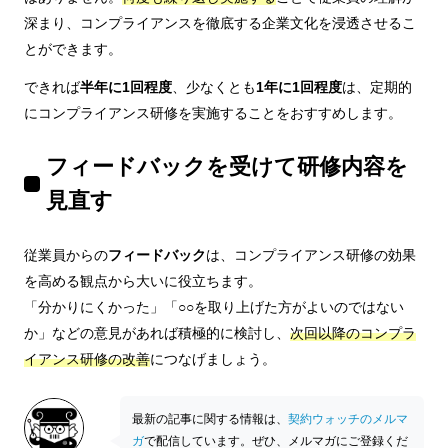
深まり、コンプライアンスを徹底する企業文化を浸透させるこ
とができます。
できれば
半年に1回程度
、少なくとも
1年に1回程度
は、定期的
にコンプライアンス研修を実施することをおすすめします。
フィードバックを受けて研修内容を
見直す
従業員からの
フィードバック
は、コンプライアンス研修の効果
を高める観点から大いに役立ちます。
「分かりにくかった」「○○を取り上げた方がよいのではない
か」などの意見があれば積極的に検討し、
次回以降のコンプラ
イアンス研修の改善
につなげましょう。
最新の記事に関する情報は、
契約ウォッチのメルマ
ガ
で配信しています。ぜひ、メルマガにご登録くだ