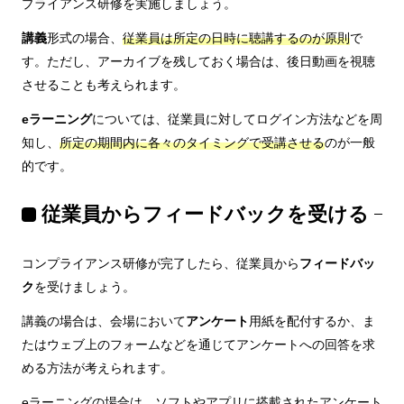
プライアンス研修を実施しましょう。
講義
形式の場合、
従業員は所定の日時に聴講するのが原則
で
す。ただし、アーカイブを残しておく場合は、後日動画を視聴
させることも考えられます。
eラーニング
については、従業員に対してログイン方法などを周
知し、
所定の期間内に各々のタイミングで受講させる
のが一般
的です。
従業員からフィードバックを受ける
コンプライアンス研修が完了したら、従業員から
フィードバッ
ク
を受けましょう。
講義の場合は、会場において
アンケート
用紙を配付するか、ま
たはウェブ上のフォームなどを通じてアンケートへの回答を求
める方法が考えられます。
eラーニングの場合は、ソフトやアプリに搭載されたアンケート