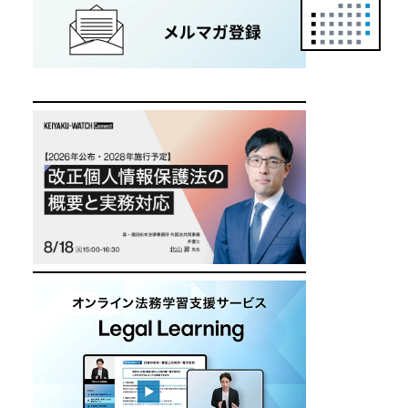
正
カ
レ
ン
ダ
ー
は
こ
ち
ら